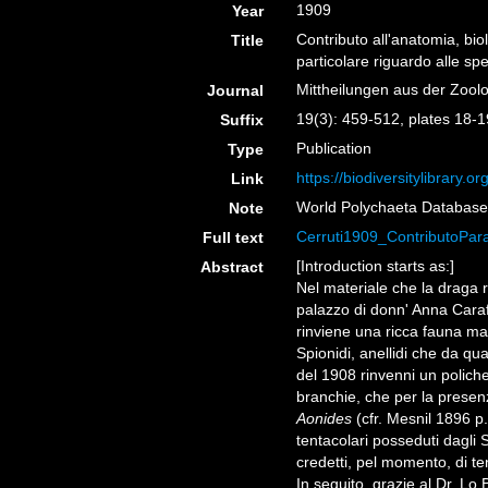
1909
Year
Contributo all'anatomia, bi
Title
particolare riguardo alle spe
Mittheilungen aus der Zool
Journal
19(3): 459-512, plates 18-1
Suffix
Publication
Type
https://biodiversitylibrary.
Link
World Polychaeta Databas
Note
Cerruti1909_ContributoPar
Full text
[Introduction starts as:]
Abstract
Nel materiale che la draga ri
palazzo di donn' Anna Carafa,
rinviene una ricca fauna mar
Spionidi, anellidi che da qua
del 1908 rinvenni un poliche
branchie, che per la presen
Aonides
(cfr. Mesnil 1896 p.
tentacolari posseduti dagli S
credetti, pel momento, di t
In seguito, grazie al Dr. Lo 