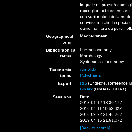
la quale mi procurò quasi g
raccogliere altri esemplari 
con varii metodi della moder
convincermi che la specie d
quindi non era da porsi nella
Mediterranean
Geographical
term
Internal anatomy
Bibliographical
Morphology
terms
Systematics, Taxonomy
Annelida
Taxonomic
Polychaeta
terms
RIS
(EndNote, Reference M
Export
BibTex
(BibDesk, LaTeX)
Date
Sessions
2013-01-12 18:30:12Z
2016-04-11 10:52:32Z
2016-09-22 21:46:26Z
2019-04-15 21:51:07Z
[Back to search]