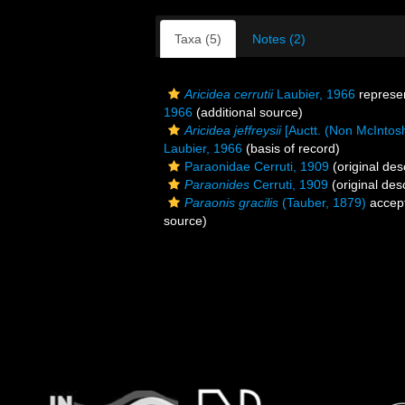
Taxa (5)
Notes (2)
Aricidea cerrutii
Laubier, 1966
represe
1966
(additional source)
Aricidea jeffreysii
[Auctt. (Non McIntos
Laubier, 1966
(basis of record)
Paraonidae Cerruti, 1909
(original des
Paraonides
Cerruti, 1909
(original desc
Paraonis gracilis
(Tauber, 1879)
accep
source)