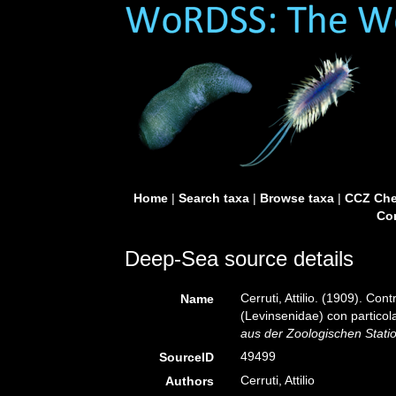
Home
|
Search taxa
|
Browse taxa
|
CCZ Che
Con
Deep-Sea source details
Cerruti, Attilio. (1909). Con
Name
(Levinsenidae) con particola
aus der Zoologischen Stati
49499
SourceID
Cerruti, Attilio
Authors