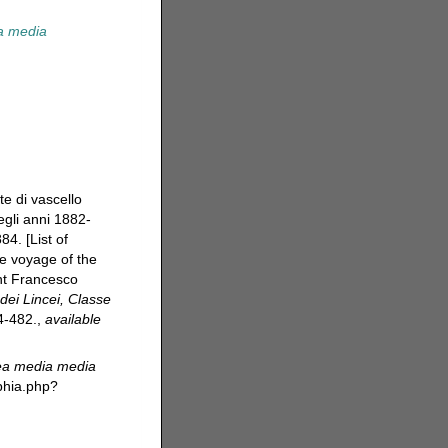
a media
te di vascello
egli anni 1882-
4. [List of
e voyage of the
ant Francesco
dei Lincei, Classe
4-482.
,
available
a media media
phia.php?