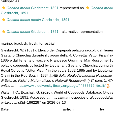
Subspecies
Oncaea media
Giesbrecht, 1891
represented as
Oncaea medi
Giesbrecht, 1891
Oncaea media media
Giesbrecht, 1891
Oncaea media
Giesbrecht, 1891
·
alternative representation
marine,
brackish
,
fresh
,
terrestrial
Giesbrecht, W. (1891). Elenco dei Copepodi pelagici raccolti dal Tenen
Gaetano Chierchia durante il viaggio della R. Corvetta 'Vettor Pisani' n
1885 e dal Tenente di vascello Francesco Orsini nel Mar Rosso, nel 188
pelagic copepods collected by Lieutenant Gaetano Chierchia during th
Royal Corvette 'Vettor Pisani' in the years 1882-1885 and by Lieuten
Orsini in the Red Sea, in 1884.].
Atti della Reale Accademia Nazionale 
di Scienze Fisiche Matematiche e Naturali Rendiconti.
(4)7 sem. 1: 47
online at
https://www.biodiversitylibrary.org/page/44535672
[details]
Walter, T.C.; Boxshall, G. (2026). World of Copepods Database.
Oncae
Giesbrecht, 1891. Accessed at: https://marinespecies.org/copepoda/a
p=taxdetails&id=1862287 on 2026-07-13
Date
action
by