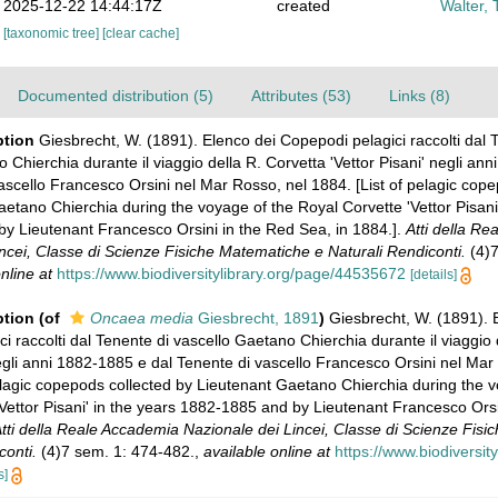
2025-12-22 14:44:17Z
created
Walter, 
[taxonomic tree]
[clear cache]
Documented distribution (5)
Attributes (53)
Links (8)
ption
Giesbrecht, W. (1891). Elenco dei Copepodi pelagici raccolti dal 
 Chierchia durante il viaggio della R. Corvetta 'Vettor Pisani' negli an
ascello Francesco Orsini nel Mar Rosso, nel 1884. [List of pelagic cope
etano Chierchia during the voyage of the Royal Corvette 'Vettor Pisani'
y Lieutenant Francesco Orsini in the Red Sea, in 1884.].
Atti della R
ncei, Classe di Scienze Fisiche Matematiche e Naturali Rendiconti.
(4)7
nline at
https://www.biodiversitylibrary.org/page/44535672
[details]
ption
(of
Oncaea media
Giesbrecht, 1891
)
Giesbrecht, W. (1891). 
i raccolti dal Tenente di vascello Gaetano Chierchia durante il viaggio 
negli anni 1882-1885 e dal Tenente di vascello Francesco Orsini nel Mar
elagic copepods collected by Lieutenant Gaetano Chierchia during the v
Vettor Pisani' in the years 1882-1885 and by Lieutenant Francesco Orsi
tti della Reale Accademia Nazionale dei Lincei, Classe di Scienze Fis
conti.
(4)7 sem. 1: 474-482.
,
available online at
https://www.biodiversity
s]