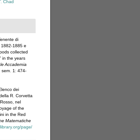
T. Chad
Tenente di
ni 1882-1885 e
pods collected
 in the years
eale Accademia
 sem. 1: 474-
Elenco dei
della R. Corvetta
 Rosso, nel
oyage of the
ni in the Red
iche Matematiche
library.org/page/