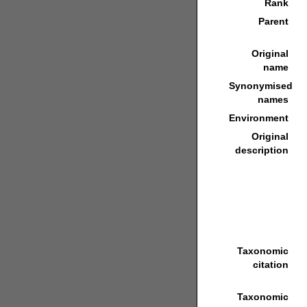
Rank
Parent
Original
name
Synonymised
names
Environment
Original
description
Taxonomic
citation
Taxonomic