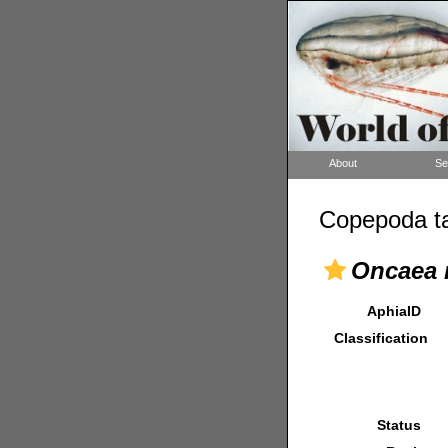
About
Se
Copepoda ta
Oncaea 
AphiaID
Classification
Status