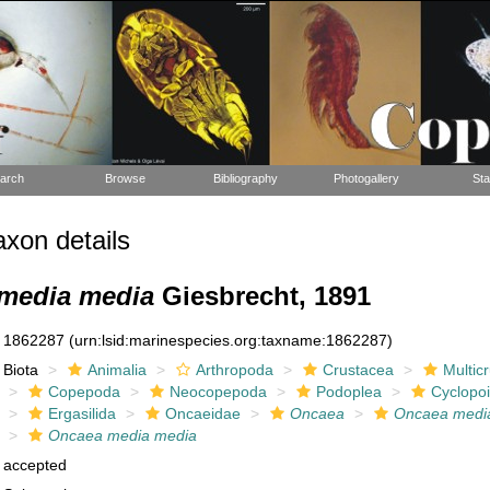
arch
Browse
Bibliography
Photogallery
Sta
xon details
media media
Giesbrecht, 1891
1862287
(urn:lsid:marinespecies.org:taxname:1862287)
Biota
Animalia
Arthropoda
Crustacea
Multic
Copepoda
Neocopepoda
Podoplea
Cyclopo
Ergasilida
Oncaeidae
Oncaea
Oncaea medi
Oncaea media media
accepted