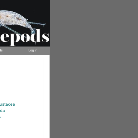
ts
Log in
rustacea
ida
a