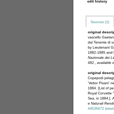
edit history
Sources (2)
original descri
vascello Gaetano
dal Tenente di v
by Lieutenant Ga
1882-1885 and b
Nazionale dei Li
482.
,
available o
original descri
Copepodi pelagic
'Vettor Pisani' 
1884. [List of p
Royal Corvette '
Sea, in 1884.].
A
e Naturali Rendi
44535672
[detail