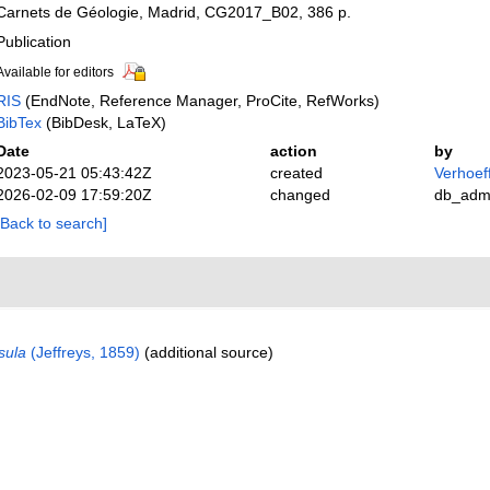
Carnets de Géologie, Madrid, CG2017_B02, 386 p.
Publication
Available for editors
RIS
(EndNote, Reference Manager, ProCite, RefWorks)
BibTex
(BibDesk, LaTeX)
Date
action
by
2023-05-21 05:43:42Z
created
Verhoeff
2026-02-09 17:59:20Z
changed
db_adm
[Back to search]
sula
(Jeffreys, 1859)
(additional source)