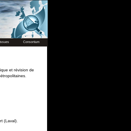
issues
Consortium
ique et révision de
étropolitaines.
rt (Laval).