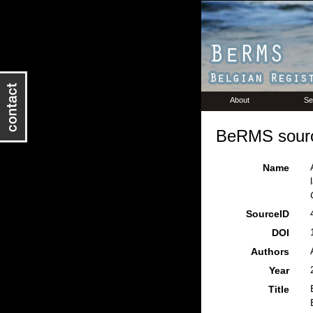
About
Se
BeRMS sourc
Name
SourceID
DOI
Authors
Year
Title