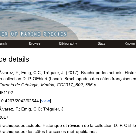
arch
Browse
Bibliography
Stats
Known 
e details
Álvarez, F.; Emig, C.C; Tréguier, J. (2017). Brachiopodes actuels. Histor
la collection D.-­P. OEhlert (Laval). Brachiopodes des côtes françaises m
Carnets de Géologie, Madrid, CG2017_B02, 386 p.
451102
10.4267/2042/62544 [
view
]
Álvarez, F.; Emig, C.C; Tréguier, J.
2017
Brachiopodes actuels. Historique et révision de la collection D.-­P. OEhle
Brachiopodes des côtes françaises métropolitaines.