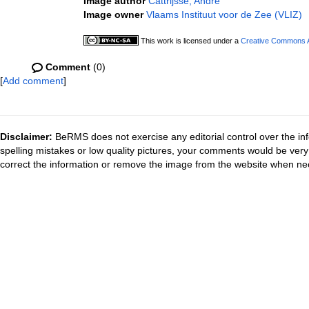
Image author
Cattrijsse, André
Image owner
Vlaams Instituut voor de Zee (VLIZ)
This work is licensed under a
Creative Commons At
Comment
(0)
[
Add comment
]
Disclaimer:
BeRMS does not exercise any editorial control over the inf
spelling mistakes or low quality pictures, your comments would be ve
correct the information or remove the image from the website when nec