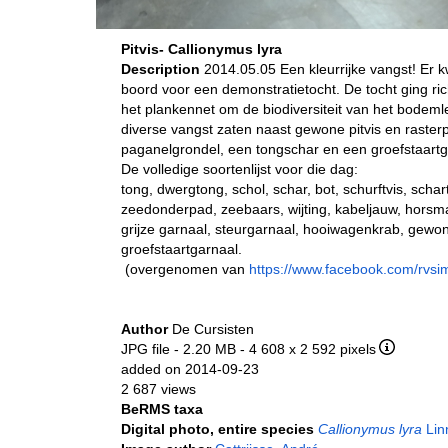
Pitvis- Callionymus lyra
Description
2014.05.05 Een kleurrijke vangst! Er
boord voor een demonstratietocht. De tocht ging ri
het plankennet om de biodiversiteit van het bodem
diverse vangst zaten naast gewone pitvis en rasterpit
paganelgrondel, een tongschar en een groefstaartg
De volledige soortenlijst voor die dag:
tong, dwergtong, schol, schar, bot, schurftvis, sch
zeedonderpad, zeebaars, wijting, kabeljauw, horsmakr
grijze garnaal, steurgarnaal, hooiwagenkrab, ge
groefstaartgarnaal.
(overgenomen van
https://www.facebook.com/rvsi
Author
De Cursisten
JPG file
- 2.20 MB
- 4 608 x 2 592 pixels
added on 2014-09-23
2 687 views
BeRMS taxa
Digital photo, entire species
Callionymus lyra
Lin