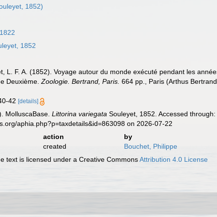
ouleyet, 1852)
 1822
leyet, 1852
yet, L. F. A. (1852). Voyage autour du monde exécuté pendant les anné
ome Deuxième.
Zoologie. Bertrand, Paris.
664 pp., Paris (Arthus Bertrand
s 40-42
[details]
). MolluscaBase.
Littorina variegata
Souleyet, 1852. Accessed through: 
es.org/aphia.php?p=taxdetails&id=863098 on 2026-07-22
action
by
created
Bouchet, Philippe
 text is licensed under a Creative Commons
Attribution 4.0 License