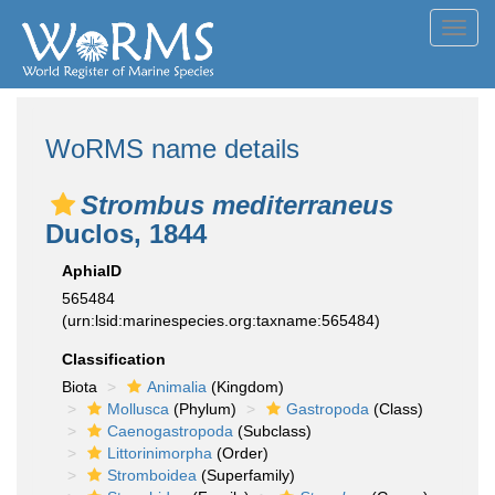
Toggl
navig
WoRMS name details
Strombus mediterraneus
Duclos, 1844
AphiaID
565484
(urn:lsid:marinespecies.org:taxname:565484)
Classification
Biota
Animalia
(Kingdom)
Mollusca
(Phylum)
Gastropoda
(Class)
Caenogastropoda
(Subclass)
Littorinimorpha
(Order)
Stromboidea
(Superfamily)