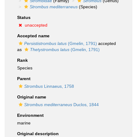
Strombidae
(Family)
Strombus
(Genus)
Strombus mediterraneus
(Species)
Status
unaccepted
Accepted name
Persististrombus latus
(Gmelin, 1791)
accepted
as
Thetystrombus latus
(Gmelin, 1791)
Rank
Species
Parent
Strombus
Linnaeus, 1758
Original name
Strombus mediterraneus
Duclos, 1844
Environment
marine
Original description