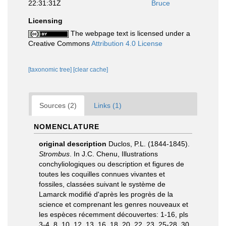
22:31:31Z
Bruce
Licensing
The webpage text is licensed under a
Creative Commons
Attribution 4.0 License
[taxonomic tree]
[clear cache]
Sources (2)
Links (1)
NOMENCLATURE
original description
Duclos, P.L. (1844-1845).
Strombus
. In J.C. Chenu, Illustrations
conchyliologiques ou description et figures de
toutes les coquilles connues vivantes et
fossiles, classées suivant le système de
Lamarck modifié d'après les progrès de la
science et comprenant les genres nouveaux et
les espèces récemment découvertes: 1-16, pls
3-4, 8, 10, 12, 13, 16, 18, 20, 22, 23, 25-28, 30