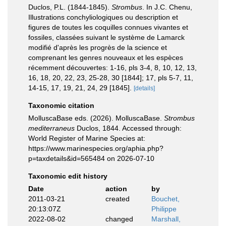
Duclos, P.L. (1844-1845).
Strombus
. In J.C. Chenu,
Illustrations conchyliologiques ou description et
figures de toutes les coquilles connues vivantes et
fossiles, classées suivant le système de Lamarck
modifié d'après les progrès de la science et
comprenant les genres nouveaux et les espèces
récemment découvertes: 1-16, pls 3-4, 8, 10, 12, 13,
16, 18, 20, 22, 23, 25-28, 30 [1844]; 17, pls 5-7, 11,
14-15, 17, 19, 21, 24, 29 [1845].
[details]
Taxonomic citation
MolluscaBase eds. (2026). MolluscaBase.
Strombus
mediterraneus
Duclos, 1844. Accessed through:
World Register of Marine Species at:
https://www.marinespecies.org/aphia.php?
p=taxdetails&id=565484 on 2026-07-10
Taxonomic edit history
Date
action
by
2011-03-21
created
Bouchet,
20:13:07Z
Philippe
2022-08-02
changed
Marshall,