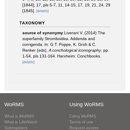
[1844]; 17, pls 5-7, 11, 14-15, 17, 19, 21, 24, 29
[1845].
[details]
TAXONOMY
source of synonymy
Liverani V. (2014) The
superfamily Stromboidea. Addenda and
corrigenda. In: G.T. Poppe, K. Groh & C.
Renker (eds),
A conchological iconography
. pp.
1-54, pls 131-164. Harxheim: Conchbooks.
[details]
WoRMS
Using WoRMS
What is WoRMS
Citing WoRMS
What is LifeWatch
Terms of use
Subregisters
Request access