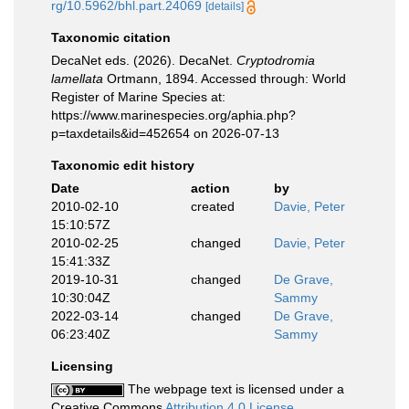
rg/10.5962/bhl.part.24069
[details]
Taxonomic citation
DecaNet eds. (2026). DecaNet.
Cryptodromia
lamellata
Ortmann, 1894. Accessed through: World
Register of Marine Species at:
https://www.marinespecies.org/aphia.php?
p=taxdetails&id=452654 on 2026-07-13
Taxonomic edit history
Date
action
by
2010-02-10
created
Davie, Peter
15:10:57Z
2010-02-25
changed
Davie, Peter
15:41:33Z
2019-10-31
changed
De Grave,
10:30:04Z
Sammy
2022-03-14
changed
De Grave,
06:23:40Z
Sammy
Licensing
The webpage text is licensed under a
Creative Commons
Attribution 4.0 License