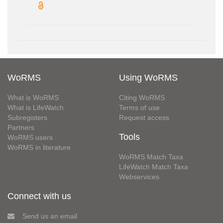
WoRMS
Using WoRMS
What is WoRMS
Citing WoRMS
What is LifeWatch
Terms of use
Subregisters
Request access
Partners
Tools
WoRMS users
WoRMS in literature
WoRMS Match Taxa
LifeWatch Match Taxa
Webservices
Connect with us
Send us an email