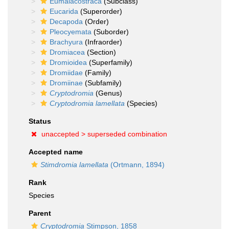
Eumalacostraca
(Subclass)
Eucarida
(Superorder)
Decapoda
(Order)
Pleocyemata
(Suborder)
Brachyura
(Infraorder)
Dromiacea
(Section)
Dromioidea
(Superfamily)
Dromiidae
(Family)
Dromiinae
(Subfamily)
Cryptodromia
(Genus)
Cryptodromia lamellata
(Species)
Status
unaccepted >
superseded combination
Accepted name
Stimdromia lamellata
(Ortmann, 1894)
Rank
Species
Parent
Cryptodromia
Stimpson, 1858