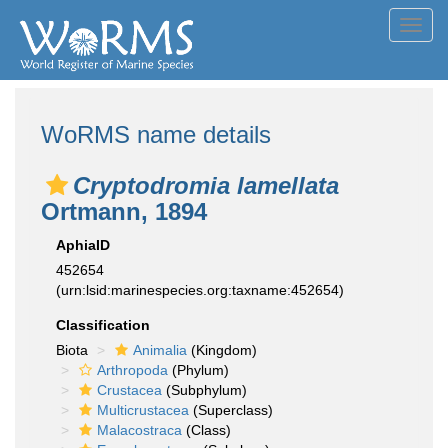
Toggl
navig
WoRMS name details
Cryptodromia lamellata
Ortmann, 1894
AphiaID
452654
(urn:lsid:marinespecies.org:taxname:452654)
Classification
Biota
Animalia
(Kingdom)
Arthropoda
(Phylum)
Crustacea
(Subphylum)
Multicrustacea
(Superclass)
Malacostraca
(Class)