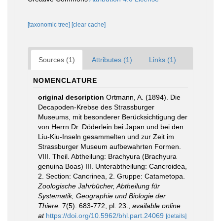
[taxonomic tree]
[clear cache]
Sources (1)
Attributes (1)
Links (1)
NOMENCLATURE
original description
Ortmann, A. (1894). Die
Decapoden-Krebse des Strassburger
Museums, mit besonderer Berücksichtigung der
von Herrn Dr. Döderlein bei Japan und bei den
Liu-Kiu-Inseln gesammelten und zur Zeit im
Strassburger Museum aufbewahrten Formen.
VIII. Theil. Abtheilung: Brachyura (Brachyura
genuina Boas) III. Unterabtheilung: Cancroidea,
2. Section: Cancrinea, 2. Gruppe: Catametopa.
Zoologische Jahrbücher, Abtheilung für
Systematik, Geographie und Biologie der
Thiere.
7(5): 683-772, pl. 23.
,
available online
at
https://doi.org/10.5962/bhl.part.24069
[details]