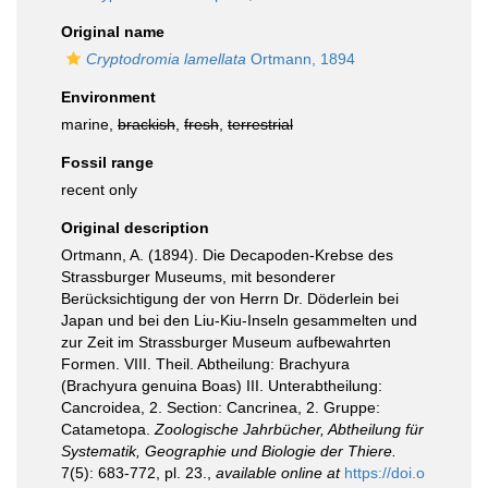
Original name
Cryptodromia lamellata
Ortmann, 1894
Environment
marine,
brackish
,
fresh
,
terrestrial
Fossil range
recent only
Original description
Ortmann, A. (1894). Die Decapoden-Krebse des
Strassburger Museums, mit besonderer
Berücksichtigung der von Herrn Dr. Döderlein bei
Japan und bei den Liu-Kiu-Inseln gesammelten und
zur Zeit im Strassburger Museum aufbewahrten
Formen. VIII. Theil. Abtheilung: Brachyura
(Brachyura genuina Boas) III. Unterabtheilung:
Cancroidea, 2. Section: Cancrinea, 2. Gruppe:
Catametopa.
Zoologische Jahrbücher, Abtheilung für
Systematik, Geographie und Biologie der Thiere.
7(5): 683-772, pl. 23.
,
available online at
https://doi.o