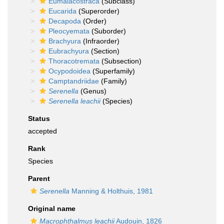
Eumalacostraca
(Subclass)
Eucarida
(Superorder)
Decapoda
(Order)
Pleocyemata
(Suborder)
Brachyura
(Infraorder)
Eubrachyura
(Section)
Thoracotremata
(Subsection)
Ocypodoidea
(Superfamily)
Camptandriidae
(Family)
Serenella
(Genus)
Serenella leachii
(Species)
Status
accepted
Rank
Species
Parent
Serenella
Manning & Holthuis, 1981
Original name
Macrophthalmus leachii
Audouin, 1826