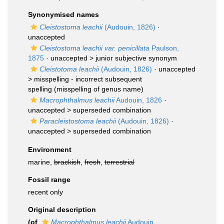
Synonymised names
Cleistostoma leachii
(Audouin, 1826)
·
unaccepted
Cleistostoma leachii var. penicillata
Paulson,
1875
· unaccepted >
junior subjective synonym
Cleistotoma leachii
(Audouin, 1826)
· unaccepted
>
misspelling - incorrect subsequent
spelling
(misspelling of genus name)
Macrophthalmus leachii
Audouin, 1826
·
unaccepted >
superseded combination
Paracleistostoma leachii
(Audouin, 1826)
·
unaccepted >
superseded combination
Environment
marine,
brackish
,
fresh
,
terrestrial
Fossil range
recent only
Original description
(of
Macrophthalmus leachii
Audouin,