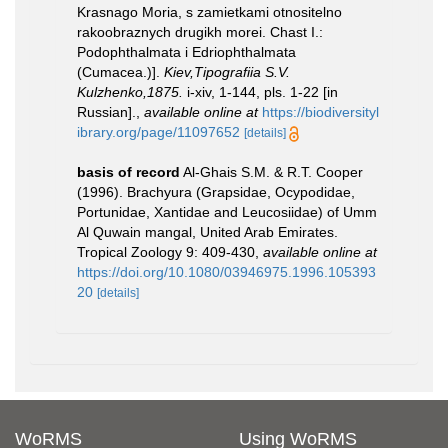
Krasnago Moria, s zamietkami otnositelno
rakoobraznych drugikh morei. Chast I.:
Podophthalmata i Edriophthalmata
(Cumacea.)].
Kiev,Tipografiia S.V.
Kulzhenko,1875.
i-xiv, 1-144, pls. 1-22 [in
Russian].
,
available online at
https://biodiversityl
ibrary.org/page/11097652
[details]
basis of record
Al-Ghais S.M. & R.T. Cooper
(1996). Brachyura (Grapsidae, Ocypodidae,
Portunidae, Xantidae and Leucosiidae) of Umm
Al Quwain mangal, United Arab Emirates.
Tropical Zoology 9: 409-430
,
available online at
https://doi.org/10.1080/03946975.1996.105393
20
[details]
WoRMS
Using WoRMS