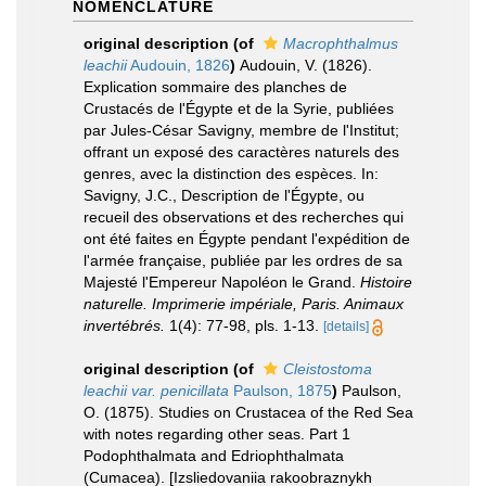
NOMENCLATURE
original description
(of
Macrophthalmus
leachii
Audouin, 1826
)
Audouin, V. (1826).
Explication sommaire des planches de
Crustacés de l'Égypte et de la Syrie, publiées
par Jules-César Savigny, membre de l'Institut;
offrant un exposé des caractères naturels des
genres, avec la distinction des espèces. In:
Savigny, J.C., Description de l'Égypte, ou
recueil des observations et des recherches qui
ont été faites en Égypte pendant l'expédition de
l'armée française, publiée par les ordres de sa
Majesté l'Empereur Napoléon le Grand.
Histoire
naturelle. Imprimerie impériale, Paris. Animaux
invertébrés.
1(4): 77-98, pls. 1-13.
[details]
original description
(of
Cleistostoma
leachii var. penicillata
Paulson, 1875
)
Paulson,
O. (1875). Studies on Crustacea of the Red Sea
with notes regarding other seas. Part 1
Podophthalmata and Edriophthalmata
(Cumacea). [Izsliedovaniia rakoobraznykh