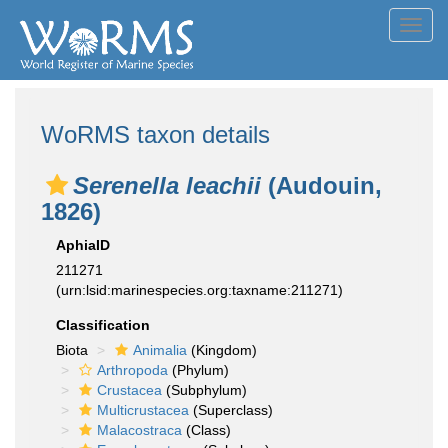
Toggl
navig
WoRMS taxon details
Serenella leachii
(Audouin,
1826)
AphiaID
211271
(urn:lsid:marinespecies.org:taxname:211271)
Classification
Biota
Animalia
(Kingdom)
Arthropoda
(Phylum)
Crustacea
(Subphylum)
Multicrustacea
(Superclass)
Malacostraca
(Class)