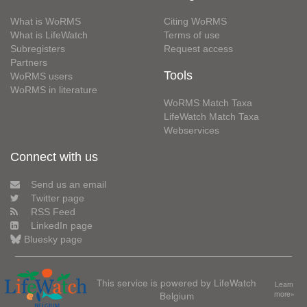
What is WoRMS
Citing WoRMS
What is LifeWatch
Terms of use
Subregisters
Request access
Partners
Tools
WoRMS users
WoRMS in literature
WoRMS Match Taxa
LifeWatch Match Taxa
Webservices
Connect with us
Send us an email
Twitter page
RSS Feed
LinkedIn page
Bluesky page
This service is powered by LifeWatch
Learn
Belgium
more»