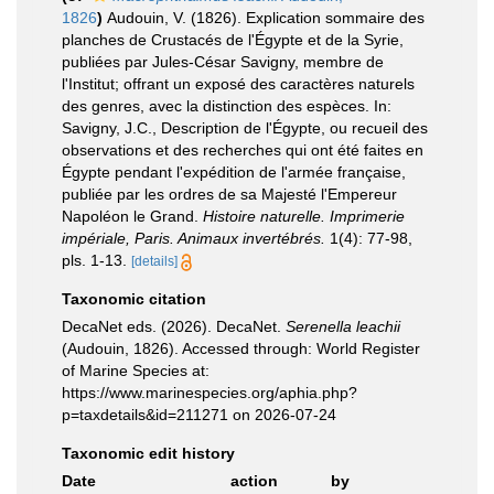
1826
)
Audouin, V. (1826). Explication sommaire des
planches de Crustacés de l'Égypte et de la Syrie,
publiées par Jules-César Savigny, membre de
l'Institut; offrant un exposé des caractères naturels
des genres, avec la distinction des espèces. In:
Savigny, J.C., Description de l'Égypte, ou recueil des
observations et des recherches qui ont été faites en
Égypte pendant l'expédition de l'armée française,
publiée par les ordres de sa Majesté l'Empereur
Napoléon le Grand.
Histoire naturelle. Imprimerie
impériale, Paris. Animaux invertébrés.
1(4): 77-98,
pls. 1-13.
[details]
Taxonomic citation
DecaNet eds. (2026). DecaNet.
Serenella leachii
(Audouin, 1826). Accessed through: World Register
of Marine Species at:
https://www.marinespecies.org/aphia.php?
p=taxdetails&id=211271 on 2026-07-24
Taxonomic edit history
Date
action
by