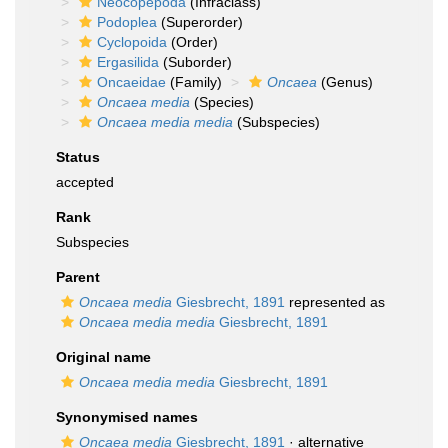
Neocopepoda
(Infraclass)
Podoplea
(Superorder)
Cyclopoida
(Order)
Ergasilida
(Suborder)
Oncaeidae
(Family)
Oncaea
(Genus)
Oncaea media
(Species)
Oncaea media media
(Subspecies)
Status
accepted
Rank
Subspecies
Parent
Oncaea media
Giesbrecht, 1891
represented as
Oncaea media media
Giesbrecht, 1891
Original name
Oncaea media media
Giesbrecht, 1891
Synonymised names
Oncaea media
Giesbrecht, 1891
·
alternative