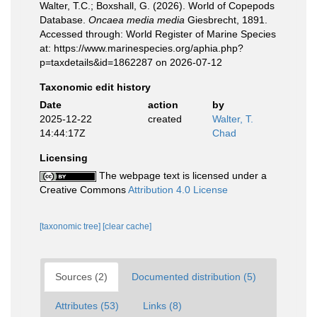
Walter, T.C.; Boxshall, G. (2026). World of Copepods
Database.
Oncaea media media
Giesbrecht, 1891.
Accessed through: World Register of Marine Species
at: https://www.marinespecies.org/aphia.php?
p=taxdetails&id=1862287 on 2026-07-12
Taxonomic edit history
Date
action
by
2025-12-22
created
Walter, T.
14:44:17Z
Chad
Licensing
The webpage text is licensed under a
Creative Commons
Attribution 4.0 License
[taxonomic tree]
[clear cache]
Sources (2)
Documented distribution (5)
Attributes (53)
Links (8)