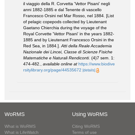
il viaggio della R. Corvetta 'Vettor Pisani' negli
anni 1882-1885 e dal Tenente di vascello
Francesco Orsini nel Mar Rosso, nel 1884. [List
of pelagic copepods collected by Lieutenant
Gaetano Chierchia during the voyage of the
Royal Corvette 'Vettor Pisani' in the years 1882-
1885 and by Lieutenant Francesco Orsini in the
Red Sea, in 1884.].
Atti della Reale Accademia
Nazionale dei Lincei, Classe di Scienze Fisiche
Matematiche e Naturali Rendiconti.
(4)7 sem. 1:
474-482.
,
available online at
https://www.biodive
rsitylibrary.org/page/44535672
[details]
WoRMS
Using WoRMS
What is WoRMS
Citing WoRMS
What is LifeWatch
Terms of use