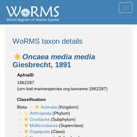
Toggl
navig
WoRMS taxon details
Oncaea media media
Giesbrecht, 1891
AphiaID
1862287
(urn:lsid:marinespecies.org:taxname:1862287)
Classification
Biota
Animalia
(Kingdom)
Arthropoda
(Phylum)
Crustacea
(Subphylum)
Multicrustacea
(Superclass)
Copepoda
(Class)