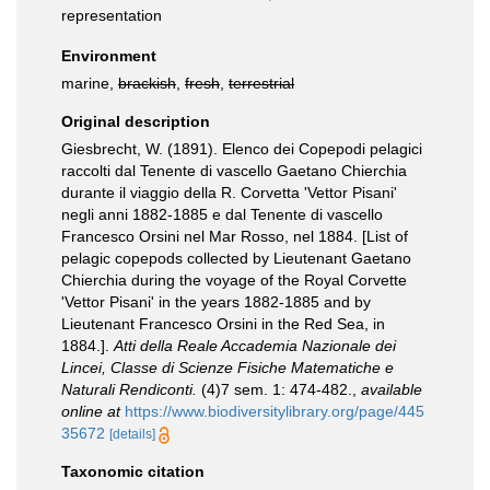
representation
Environment
marine,
brackish
,
fresh
,
terrestrial
Original description
Giesbrecht, W. (1891). Elenco dei Copepodi pelagici
raccolti dal Tenente di vascello Gaetano Chierchia
durante il viaggio della R. Corvetta 'Vettor Pisani'
negli anni 1882-1885 e dal Tenente di vascello
Francesco Orsini nel Mar Rosso, nel 1884. [List of
pelagic copepods collected by Lieutenant Gaetano
Chierchia during the voyage of the Royal Corvette
'Vettor Pisani' in the years 1882-1885 and by
Lieutenant Francesco Orsini in the Red Sea, in
1884.].
Atti della Reale Accademia Nazionale dei
Lincei, Classe di Scienze Fisiche Matematiche e
Naturali Rendiconti.
(4)7 sem. 1: 474-482.
,
available
online at
https://www.biodiversitylibrary.org/page/445
35672
[details]
Taxonomic citation