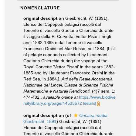
NOMENCLATURE
original description
Giesbrecht, W. (1891).
Elenco dei Copepodi pelagici raccolti dal
Tenente di vascello Gaetano Chierchia durante
il viaggio della R. Corvetta 'Vettor Pisani' negli
anni 1882-1885 e dal Tenente di vascello
Francesco Orsini nel Mar Rosso, nel 1884. [List
of pelagic copepods collected by Lieutenant
Gaetano Chierchia during the voyage of the
Royal Corvette 'Vettor Pisani' in the years 1882-
1885 and by Lieutenant Francesco Orsini in the
Red Sea, in 1884.].
Atti della Reale Accademia
Nazionale dei Lincei, Classe di Scienze Fisiche
Matematiche e Naturali Rendiconti.
(4)7 sem. 1:
474-482.
,
available online at
https://www.biodive
rsitylibrary.org/page/44535672
[details]
original description
(of
Oncaea media
Giesbrecht, 1891
)
Giesbrecht, W. (1891).
Elenco dei Copepodi pelagici raccolti dal
Tenente di vascello Gaetano Chierchia durante