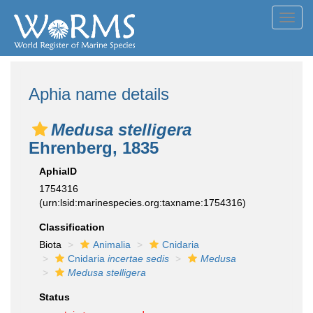
Toggl
navig
Aphia name details
Medusa stelligera
Ehrenberg, 1835
AphiaID
1754316
(urn:lsid:marinespecies.org:taxname:1754316)
Classification
Biota
Animalia
Cnidaria
Cnidaria
incertae sedis
Medusa
Medusa stelligera
Status