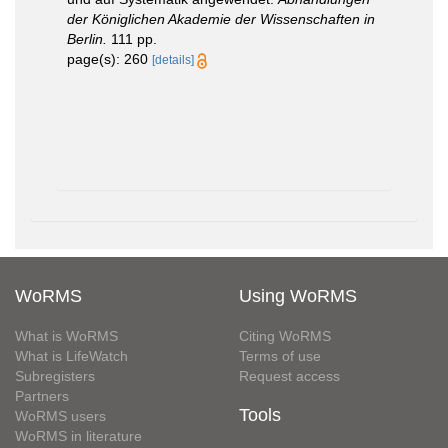
der Königlichen Akademie der Wissenschaften in
Berlin.
111 pp.
page(s): 260
[details]
WoRMS
Using WoRMS
What is WoRMS
Citing WoRMS
What is LifeWatch
Terms of use
Subregisters
Request access
Partners
Tools
WoRMS users
WoRMS in literature