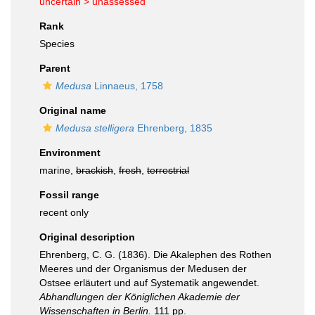
uncertain >
unassessed
Rank
Species
Parent
Medusa
Linnaeus, 1758
Original name
Medusa stelligera
Ehrenberg, 1835
Environment
marine,
brackish
,
fresh
,
terrestrial
Fossil range
recent only
Original description
Ehrenberg, C. G. (1836). Die Akalephen des Rothen
Meeres und der Organismus der Medusen der
Ostsee erläutert und auf Systematik angewendet.
Abhandlungen der Königlichen Akademie der
Wissenschaften in Berlin.
111 pp.