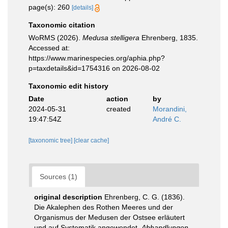
page(s): 260
[details]
Taxonomic citation
WoRMS (2026).
Medusa stelligera
Ehrenberg, 1835.
Accessed at:
https://www.marinespecies.org/aphia.php?
p=taxdetails&id=1754316 on 2026-08-02
Taxonomic edit history
Date
action
by
2024-05-31
created
Morandini,
19:47:54Z
André C.
[taxonomic tree]
[clear cache]
Sources (1)
original description
Ehrenberg, C. G. (1836).
Die Akalephen des Rothen Meeres und der
Organismus der Medusen der Ostsee erläutert
und auf Systematik angewendet.
Abhandlungen