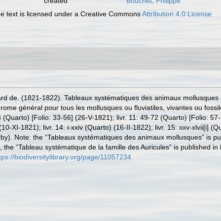
created
Bouchet, Philippe
 text is licensed under a Creative Commons
Attribution 4.0 License
bard de. (1821-1822). Tableaux systématiques des animaux mollusques cl
rome général pour tous les mollusques ou fluviatiles, vivantes ou fossi
48 (Quarto) [Folio: 33-56] (26-V-1821); livr. 11: 49-72 (Quarto) [Folio: 57
0-XI-1821); livr. 14: i-xxiv (Quarto) (16-II-1822); livr. 15: xxv-xlvii[i] (
rby). Note: the “Tableaux systématiques des animaux mollusques” is pub
3, the “Tableau systématique de la famille des Auricules” is published in
tps://biodiversitylibrary.org/page/11057234