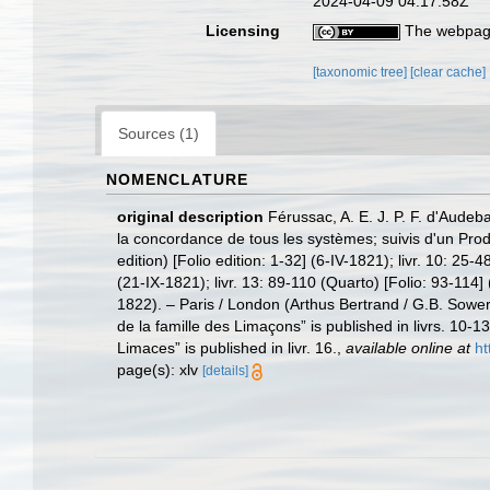
2024-04-09 04:17:58Z
Licensing
The webpage
[taxonomic tree]
[clear cache]
Sources (1)
NOMENCLATURE
original description
Férussac, A. E. J. P. F. d'Aude
la concordance de tous les systèmes; suivis d'un Prod
edition) [Folio edition: 1-32] (6-IV-1821); livr. 10: 25-
(21-IX-1821); livr. 13: 89-110 (Quarto) [Folio: 93-114] (1
1822). – Paris / London (Arthus Bertrand / G.B. Sowe
de la famille des Limaçons” is published in livrs. 10-1
Limaces” is published in livr. 16.
,
available online at
ht
page(s): xlv
[details]