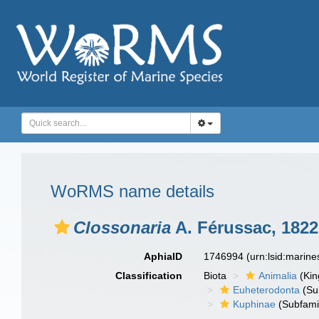
WoRMS name details
Clossonaria
A. Férussac, 1822
AphiaID
1746994
(urn:lsid:marin
Classification
Biota
Animalia
(Ki
Euheterodonta
(Su
Kuphinae
(Subfami