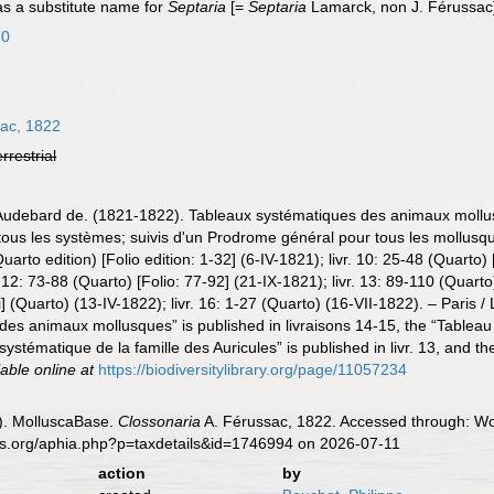
as a substitute name for
Septaria
[=
Septaria
Lamarck, non J. Férussac]
70
2
ac, 1822
errestrial
d'Audebard de. (1821-1822). Tableaux systématiques des animaux mollus
tous les systèmes; suivis d'un Prodrome général pour tous les mollusques
uarto edition) [Folio edition: 1-32] (6-IV-1821); livr. 10: 25-48 (Quarto) 
. 12: 73-88 (Quarto) [Folio: 77-92] (21-IX-1821); livr. 13: 89-110 (Quarto)
vii[i] (Quarto) (13-IV-1822); livr. 16: 1-27 (Quarto) (16-VII-1822). – Pari
es animaux mollusques” is published in livraisons 14-15, the “Tableau 
 systématique de la famille des Auricules” is published in livr. 13, and 
lable online at
https://biodiversitylibrary.org/page/11057234
). MolluscaBase.
Clossonaria
A. Férussac, 1822. Accessed through: Wor
es.org/aphia.php?p=taxdetails&id=1746994 on 2026-07-11
action
by