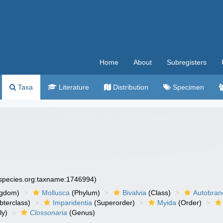
Home
About
Subregisters
Taxa
Literature
Distribution
Specimen
especies.org:taxname:1746994)
ngdom)
Mollusca
(Phylum)
Bivalvia
(Class)
Autobran
bterclass)
Imparidentia
(Superorder)
Myida
(Order)
ly)
Clossonaria
(Genus)