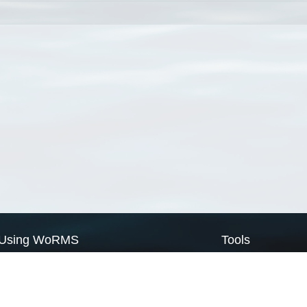
Using WoRMS
Tools
Citing WoRMS
WoRMS Match Tax
Terms of use
LifeWatch Match Ta
Request access
Webservices