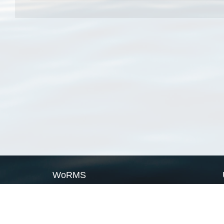
WoRMS
What is WoRMS
What is LifeWatch
Subregisters