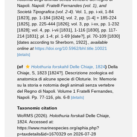
Napoli.
Napoli: Fratelli Fernandes (vol. 1), and
Società Tipografica (vol. 2-4).
Vol. 1, pp. i-xii, 1-84
[1823], pp. 1-184 [1824]; vol. 2, pp. [1-4] + 185-224
[1825], pp. 225-444 [1826]; vol. 3, pp. i-xx, pp. 1-232
[1828]; vol. 4, pp. i-vii [1831], 1-116 [1830], pp. 117-
214 [1831]; pl. 1-4; pl. 1-69 [date?], pl. 70-109 [1830]
[dates according to Sherborn, 1922].
,
available
online at
https://doi.org/10.5962/bhl.title.10021
[details]
(of
Holothuria forskahli
Delle Chiaje, 1824
)
Della
Chiaje, S, 1823 [1824?]. Descrizione zoologica ed
anatomica di alcune specie di Oloturie. In: Memorie
su la storia e notomia degli animali senza vertebre
del Regno di Napoli. Volume 1 Fratelli Fernandes,
Napoli. Pp. 77-116, pls. 6-8
[details]
Taxonomic citation
WoRMS (2026).
Holothuria forskali
Delle Chiaje,
1824. Accessed at:
https://www.marinespecies.org/aphia.php?
p=taxdetails&id=1670329 on 2026-07-28