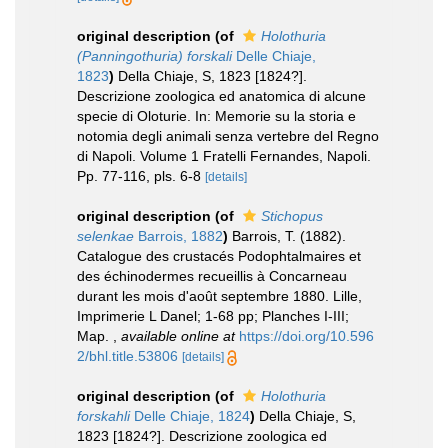
original description
(of
Holothuria
(Panningothuria) forskali
Delle Chiaje,
1823
)
Della Chiaje, S, 1823 [1824?].
Descrizione zoologica ed anatomica di alcune
specie di Oloturie. In: Memorie su la storia e
notomia degli animali senza vertebre del Regno
di Napoli. Volume 1 Fratelli Fernandes, Napoli.
Pp. 77-116, pls. 6-8
[details]
original description
(of
Stichopus
selenkae
Barrois, 1882
)
Barrois, T. (1882).
Catalogue des crustacés Podophtalmaires et
des échinodermes recueillis à Concarneau
durant les mois d'août septembre 1880. Lille,
Imprimerie L Danel; 1-68 pp; Planches I-III;
Map.
,
available online at
https://doi.org/10.596
2/bhl.title.53806
[details]
original description
(of
Holothuria
forskahli
Delle Chiaje, 1824
)
Della Chiaje, S,
1823 [1824?]. Descrizione zoologica ed