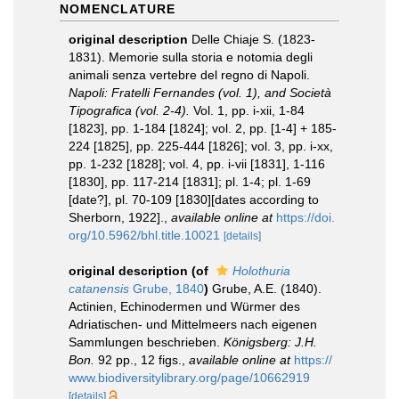
NOMENCLATURE
original description
Delle Chiaje S. (1823-
1831). Memorie sulla storia e notomia degli
animali senza vertebre del regno di Napoli.
Napoli: Fratelli Fernandes (vol. 1), and Società
Tipografica (vol. 2-4).
Vol. 1, pp. i-xii, 1-84
[1823], pp. 1-184 [1824]; vol. 2, pp. [1-4] + 185-
224 [1825], pp. 225-444 [1826]; vol. 3, pp. i-xx,
pp. 1-232 [1828]; vol. 4, pp. i-vii [1831], 1-116
[1830], pp. 117-214 [1831]; pl. 1-4; pl. 1-69
[date?], pl. 70-109 [1830][dates according to
Sherborn, 1922].
,
available online at
https://doi.
org/10.5962/bhl.title.10021
[details]
original description
(of
Holothuria
catanensis
Grube, 1840
)
Grube, A.E. (1840).
Actinien, Echinodermen und Würmer des
Adriatischen- und Mittelmeers nach eigenen
Sammlungen beschrieben.
Königsberg: J.H.
Bon.
92 pp., 12 figs.
,
available online at
https://
www.biodiversitylibrary.org/page/10662919
[details]