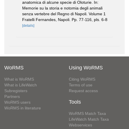
anatomica di alcune specie di Oloturie. In:
Memorie su la storia e notomia degli animali
senza vertebre del Regno di Napoli. Volume 1
Fratelli Fernandes, Napoli. Pp. 77-116, pls. 6-8
[details]
WoRMS
Using WoRMS
What is WoRMS
Citing WoRMS
What is LifeWatch
Terms of use
Subregisters
Request access
Partners
Tools
WoRMS users
WoRMS in literature
WoRMS Match Taxa
LifeWatch Match Taxa
Webservices