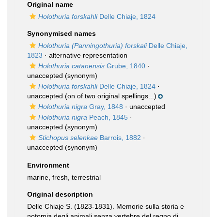
Original name
Holothuria forskahli
Delle Chiaje, 1824
Synonymised names
Holothuria (Panningothuria) forskali
Delle Chiaje,
1823
·
alternative representation
Holothuria catanensis
Grube, 1840
·
unaccepted
(synonym)
Holothuria forskahli
Delle Chiaje, 1824
·
unaccepted
(on of two original spellings...)
Holothuria nigra
Gray, 1848
·
unaccepted
Holothuria nigra
Peach, 1845
·
unaccepted
(synonym)
Stichopus selenkae
Barrois, 1882
·
unaccepted
(synonym)
Environment
marine,
fresh
,
terrestrial
Original description
Delle Chiaje S. (1823-1831). Memorie sulla storia e
notomia degli animali senza vertebre del regno di