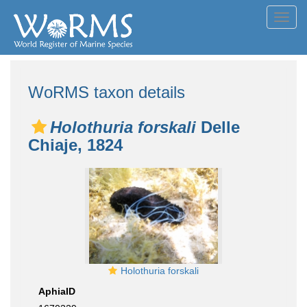
Toggl
navig
WoRMS taxon details
Holothuria forskali
Delle
Chiaje, 1824
Holothuria forskali
AphiaID