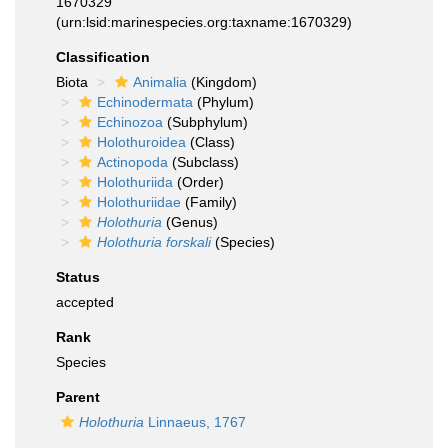
1670329
(urn:lsid:marinespecies.org:taxname:1670329)
Classification
Biota
Animalia
(Kingdom)
Echinodermata
(Phylum)
Echinozoa
(Subphylum)
Holothuroidea
(Class)
Actinopoda
(Subclass)
Holothuriida
(Order)
Holothuriidae
(Family)
Holothuria
(Genus)
Holothuria forskali
(Species)
Status
accepted
Rank
Species
Parent
Holothuria
Linnaeus, 1767