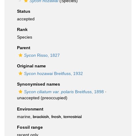
Sycon hozawai
(Species)
Status
accepted
Rank
Species
Parent
Sycon
Risso, 1827
Original name
Sycon hozawai
Breitfuss, 1932
Synonymised names
Sycon ciliatum var. polaris
Breitfuss, 1898
·
unaccepted
(preoccupied)
Environment
marine,
brackish
,
fresh
,
terrestrial
Fossil range
recent only