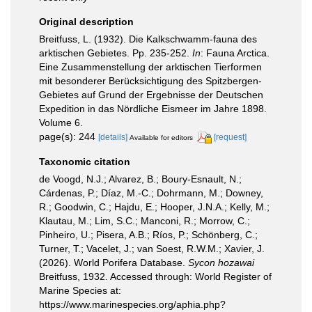
Original description
Breitfuss, L. (1932). Die Kalkschwamm-fauna des
arktischen Gebietes. Pp. 235-252.
In
: Fauna Arctica.
Eine Zusammenstellung der arktischen Tierformen
mit besonderer Berücksichtigung des Spitzbergen-
Gebietes auf Grund der Ergebnisse der Deutschen
Expedition in das Nördliche Eismeer im Jahre 1898.
Volume 6.
page(s): 244
[details]
[request]
Available for editors
Taxonomic citation
de Voogd, N.J.; Alvarez, B.; Boury-Esnault, N.;
Cárdenas, P.; Díaz, M.-C.; Dohrmann, M.; Downey,
R.; Goodwin, C.; Hajdu, E.; Hooper, J.N.A.; Kelly, M.;
Klautau, M.; Lim, S.C.; Manconi, R.; Morrow, C.;
Pinheiro, U.; Pisera, A.B.; Ríos, P.; Schönberg, C.;
Turner, T.; Vacelet, J.; van Soest, R.W.M.; Xavier, J.
(2026). World Porifera Database.
Sycon hozawai
Breitfuss, 1932. Accessed through: World Register of
Marine Species at:
https://www.marinespecies.org/aphia.php?