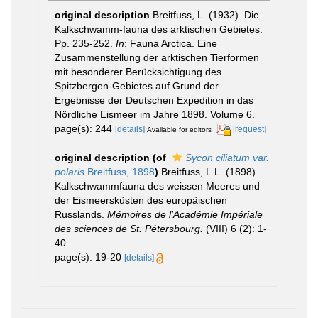
original description
Breitfuss, L. (1932). Die
Kalkschwamm-fauna des arktischen Gebietes.
Pp. 235-252.
In
: Fauna Arctica. Eine
Zusammenstellung der arktischen Tierformen
mit besonderer Berücksichtigung des
Spitzbergen-Gebietes auf Grund der
Ergebnisse der Deutschen Expedition in das
Nördliche Eismeer im Jahre 1898. Volume 6.
page(s): 244
[details]
[request]
Available for editors
original description
(of
Sycon ciliatum var.
polaris
Breitfuss, 1898
)
Breitfuss, L.L. (1898).
Kalkschwammfauna des weissen Meeres und
der Eismeersküsten des europäischen
Russlands.
Mémoires de l'Académie Impériale
des sciences de St. Pétersbourg.
(VIII) 6 (2): 1-
40.
page(s): 19-20
[details]