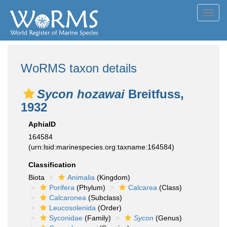
Toggl
navig
WoRMS taxon details
Sycon hozawai
Breitfuss,
1932
AphiaID
164584
(urn:lsid:marinespecies.org:taxname:164584)
Classification
Biota
Animalia
(Kingdom)
Porifera
(Phylum)
Calcarea
(Class)
Calcaronea
(Subclass)
Leucosolenida
(Order)
Syconidae
(Family)
Sycon
(Genus)