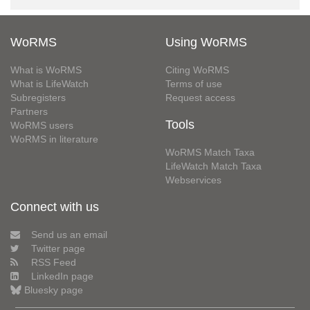
WoRMS
Using WoRMS
What is WoRMS
Citing WoRMS
What is LifeWatch
Terms of use
Subregisters
Request access
Partners
Tools
WoRMS users
WoRMS in literature
WoRMS Match Taxa
LifeWatch Match Taxa
Webservices
Connect with us
Send us an email
Twitter page
RSS Feed
LinkedIn page
Bluesky page