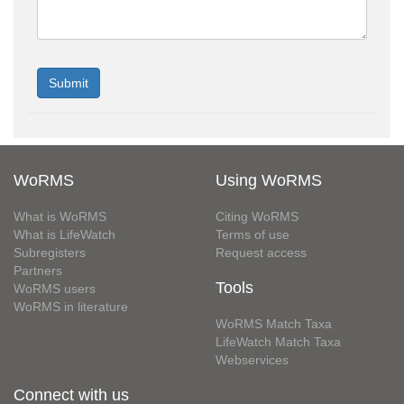
WoRMS
Using WoRMS
What is WoRMS
Citing WoRMS
What is LifeWatch
Terms of use
Subregisters
Request access
Partners
Tools
WoRMS users
WoRMS in literature
WoRMS Match Taxa
LifeWatch Match Taxa
Webservices
Connect with us