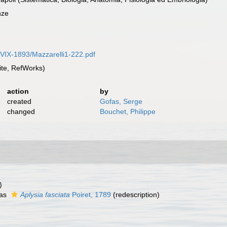
nze
-VIX-1893/Mazzarelli1-222.pdf
te, RefWorks)
action
by
created
Gofas, Serge
changed
Bouchet, Philippe
)
 as
Aplysia fasciata
Poiret, 1789
(redescription)