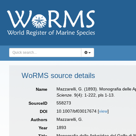
WoRMS source details
Mazzarelli, G. (1893). Monografia delle Ap
Name
Scienze.
9(4): 1-222, pls 1-13.
558273
SourceID
10.1007/bf03017674 [
view
]
DOI
Mazzarelli, G.
Authors
1893
Year
Monografia delle Aplysiidae del Golfo di N