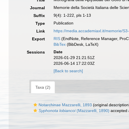
Title
Memorie della Società Italiana delle Scie
Journal
9(4): 1-222, pls 1-13
Suffix
Publication
Type
https://media.accademiaxl.it/memorie/S3
Link
RIS
(EndNote, Reference Manager, ProCi
Export
BibTex
(BibDesk, LaTeX)
Date
Sessions
2026-01-29 21:21:51Z
2026-06-14 17:22:03Z
[Back to search]
Taxa (2)
Notarchinae Mazzarelli, 1893
(original description
Syphonota lobiancoi
(Mazzarelli, 1890)
accepted