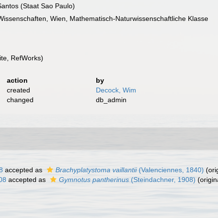
antos (Staat Sao Paulo)
Wissenschaften, Wien, Mathematisch-Naturwissenschaftliche Klasse
te, RefWorks)
action
by
created
Decock, Wim
changed
db_admin
8
accepted as
Brachyplatystoma vaillantii
(Valenciennes, 1840)
(ori
08
accepted as
Gymnotus pantherinus
(Steindachner, 1908)
(origin