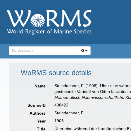
WoRMS source details
Steindachner, F. (1908). Über eine währ
Name
gestrichelte Varietät von Giton fasciatu
Mathematisch-Naturwissenschaftliche Kl
498422
SourceID
Steindachner, F.
Authors
1908
Year
Über eine während der brasilianischen Ex
Title