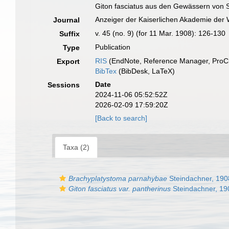
Giton fasciatus aus den Gewässern von S
Anzeiger der Kaiserlichen Akademie der 
Journal
v. 45 (no. 9) (for 11 Mar. 1908): 126-130
Suffix
Publication
Type
RIS
(EndNote, Reference Manager, ProCi
Export
BibTex
(BibDesk, LaTeX)
Date
Sessions
2024-11-06 05:52:52Z
2026-02-09 17:59:20Z
[Back to search]
Taxa (2)
Brachyplatystoma parnahybae
Steindachner, 190
Giton fasciatus var. pantherinus
Steindachner, 19