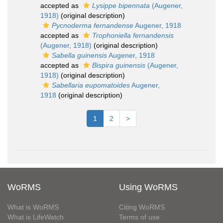
accepted as
Lysippe bipennata
(Augener,
1918)
(original description)
Pycnoderma fernandense
Augener, 1918
accepted as
Trophoniella fernandensis
(Augener, 1918)
(original description)
Sabella guinensis
Augener, 1918
accepted as
Bispira guinensis
(Augener,
1918)
(original description)
Sabellaria eupomatoides
Augener,
1918
(original description)
1
2
>
WoRMS
Using WoRMS
What is WoRMS
Citing WoRMS
What is LifeWatch
Terms of use