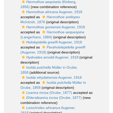
Harmothoe aequiseta
(Kinberg,
1856)
(new combination reference)
Harmothoe africana
Augener, 1918
accepted as
Harmothoe antilopes
McIntosh, 1876
(original description)
Harmothoe goreensis
Augener, 1918
accepted as
Harmothoe aequespina
(Langerhans, 1884)
(original description)
Hololepidella greeffi
Augener, 1918
accepted as
Parahololepidella greeffi
(Augener, 1918)
(original description)
Hydroides arnoldi
Augener, 1918
(original
description)
Isolda pulchella
Müller in Grube,
1858
(additional source)
Isolda whydahensis
Augener, 1918
accepted as
Isolda pulchella
Müller in
Grube, 1858
(original description)
Leanira incisa
(Grube, 1877)
accepted as
Ehlersileanira incisa
(Grube, 1877)
(new
combination reference)
Leiochrides africanus
Augener,
1918
(original description)