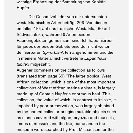
wichtige Ergänzung der Sammlung von Kapitän
Hupfer.
Die Gesamtzahl der von mir untersuchten
westafrikanischen Arten beträgt 206. Von diesen
entfallen 154 auf das tropische Westafrika, 60 auf
Südwestafrika, während 9 Arten beiden
Faunengebieten gemeinsam sind. Ich habe hierbei
für jedes der beiden Gebiete eine der nicht weiter
definierbaren
Spirorbis
-Arten angenommen und die
in meinem Material nicht vertretene
Eupanthalis
tubifex
mitgezählt.
Augener comments on the collection as follows
(translated from page 69) "The large tropical West
African collection, which is one of the most important
collections of West African marine animals, is largely
made up of Captain Hupfer's enormous haul. This
collection, the value of which, in contrast to its size, is
impaired by poor preservation, was largely obtained
by the named collector bringing suitable objects such
as stones covered with algae, bryozoa and mussels,
lumps of mussels and the like, home and in the
museum were searched by Prof. Michaelsen for the