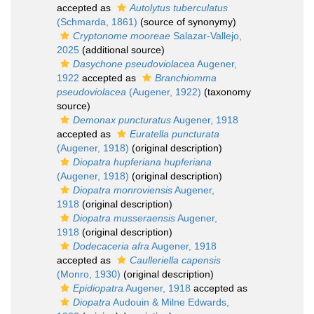
accepted as
Autolytus tuberculatus
(Schmarda, 1861)
(source of synonymy)
Cryptonome mooreae
Salazar-Vallejo,
2025
(additional source)
Dasychone pseudoviolacea
Augener,
1922
accepted as
Branchiomma
pseudoviolacea
(Augener, 1922)
(taxonomy
source)
Demonax puncturatus
Augener, 1918
accepted as
Euratella puncturata
(Augener, 1918)
(original description)
Diopatra hupferiana hupferiana
(Augener, 1918)
(original description)
Diopatra monroviensis
Augener,
1918
(original description)
Diopatra musseraensis
Augener,
1918
(original description)
Dodecaceria afra
Augener, 1918
accepted as
Caulleriella capensis
(Monro, 1930)
(original description)
Epidiopatra
Augener, 1918
accepted as
Diopatra
Audouin & Milne Edwards,