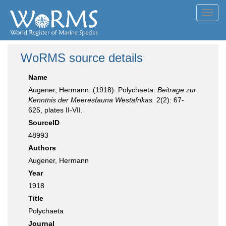
Toggl
navig
WoRMS source details
Name
Augener, Hermann. (1918). Polychaeta.
Beitrage zur
Kenntnis der Meeresfauna Westafrikas.
2(2): 67-
625, plates II-VII.
SourceID
48993
Authors
Augener, Hermann
Year
1918
Title
Polychaeta
Journal