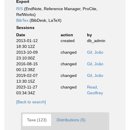
Export
RIS
(EndNote, Reference Manager, ProCite,
RefWorks)
BibTex
(BibDesk, LaTeX)
Sessions
Date
action
by
2013-01-12
created
db_admin
18:30:12Z
2013-10-09
changed
Gil, João
23:10:00Z
2016-08-15
changed
Gil, João
00:12:38Z
2019-02-07
changed
Gil, João
13:30:15Z
2023-11-27
changed
Read,
03:34:34Z
Geoffrey
[Back to search]
Taxa (123)
Distributions (5)