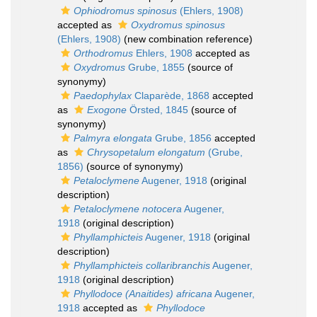
Ophiodromus spinosus
(Ehlers, 1908)
accepted as
Oxydromus spinosus
(Ehlers, 1908)
(new combination reference)
Orthodromus
Ehlers, 1908
accepted as
Oxydromus
Grube, 1855
(source of
synonymy)
Paedophylax
Claparède, 1868
accepted
as
Exogone
Örsted, 1845
(source of
synonymy)
Palmyra elongata
Grube, 1856
accepted
as
Chrysopetalum elongatum
(Grube,
1856)
(source of synonymy)
Petaloclymene
Augener, 1918
(original
description)
Petaloclymene notocera
Augener,
1918
(original description)
Phyllamphicteis
Augener, 1918
(original
description)
Phyllamphicteis collaribranchis
Augener,
1918
(original description)
Phyllodoce (Anaitides) africana
Augener,
1918
accepted as
Phyllodoce