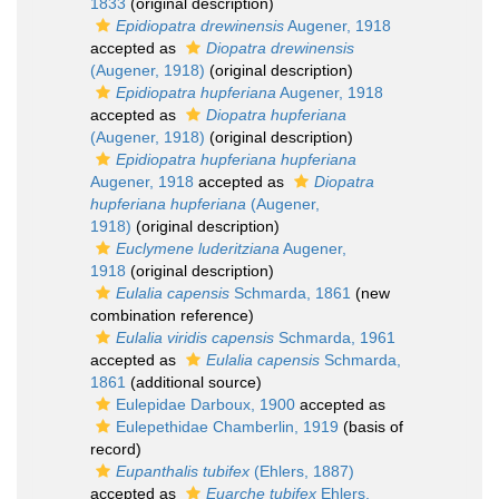
1833
(original description)
Epidiopatra drewinensis
Augener, 1918
accepted as
Diopatra drewinensis
(Augener, 1918)
(original description)
Epidiopatra hupferiana
Augener, 1918
accepted as
Diopatra hupferiana
(Augener, 1918)
(original description)
Epidiopatra hupferiana hupferiana
Augener, 1918
accepted as
Diopatra
hupferiana hupferiana
(Augener,
1918)
(original description)
Euclymene luderitziana
Augener,
1918
(original description)
Eulalia capensis
Schmarda, 1861
(new
combination reference)
Eulalia viridis capensis
Schmarda, 1961
accepted as
Eulalia capensis
Schmarda,
1861
(additional source)
Eulepidae Darboux, 1900
accepted as
Eulepethidae Chamberlin, 1919
(basis of
record)
Eupanthalis tubifex
(Ehlers, 1887)
accepted as
Euarche tubifex
Ehlers,