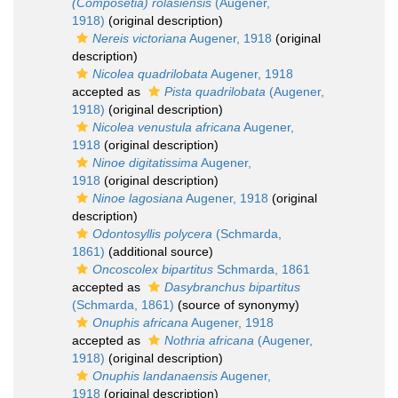
(Composetia) rolasiensis
(Augener,
1918)
(original description)
Nereis victoriana
Augener, 1918
(original
description)
Nicolea quadrilobata
Augener, 1918
accepted as
Pista quadrilobata
(Augener,
1918)
(original description)
Nicolea venustula africana
Augener,
1918
(original description)
Ninoe digitatissima
Augener,
1918
(original description)
Ninoe lagosiana
Augener, 1918
(original
description)
Odontosyllis polycera
(Schmarda,
1861)
(additional source)
Oncoscolex bipartitus
Schmarda, 1861
accepted as
Dasybranchus bipartitus
(Schmarda, 1861)
(source of synonymy)
Onuphis africana
Augener, 1918
accepted as
Nothria africana
(Augener,
1918)
(original description)
Onuphis landanaensis
Augener,
1918
(original description)