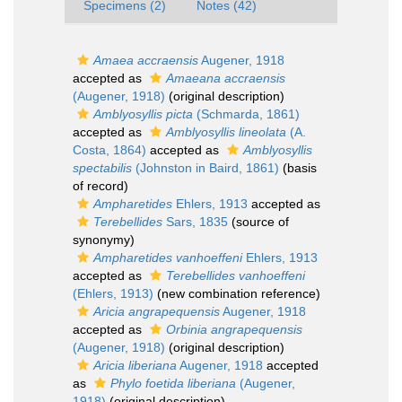
Specimens (2)
Notes (42)
Amaea accraensis
Augener, 1918
accepted as
Amaeana accraensis
(Augener, 1918)
(original description)
Amblyosyllis picta
(Schmarda, 1861)
accepted as
Amblyosyllis lineolata
(A.
Costa, 1864)
accepted as
Amblyosyllis
spectabilis
(Johnston in Baird, 1861)
(basis
of record)
Ampharetides
Ehlers, 1913
accepted as
Terebellides
Sars, 1835
(source of
synonymy)
Ampharetides vanhoeffeni
Ehlers, 1913
accepted as
Terebellides vanhoeffeni
(Ehlers, 1913)
(new combination reference)
Aricia angrapequensis
Augener, 1918
accepted as
Orbinia angrapequensis
(Augener, 1918)
(original description)
Aricia liberiana
Augener, 1918
accepted
as
Phylo foetida liberiana
(Augener,
1918)
(original description)