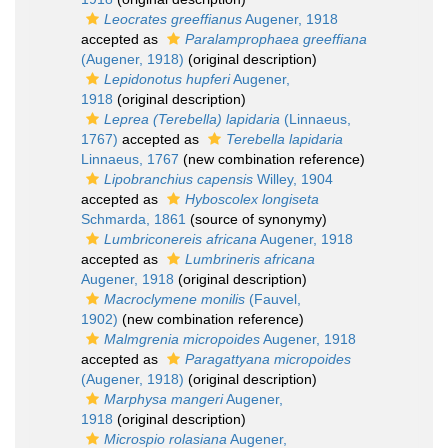
Leocrates greeffianus
Augener, 1918
accepted as
Paralamprophaea greeffiana
(Augener, 1918)
(original description)
Lepidonotus hupferi
Augener,
1918
(original description)
Leprea (Terebella) lapidaria
(Linnaeus,
1767)
accepted as
Terebella lapidaria
Linnaeus, 1767
(new combination reference)
Lipobranchius capensis
Willey, 1904
accepted as
Hyboscolex longiseta
Schmarda, 1861
(source of synonymy)
Lumbriconereis africana
Augener, 1918
accepted as
Lumbrineris africana
Augener, 1918
(original description)
Macroclymene monilis
(Fauvel,
1902)
(new combination reference)
Malmgrenia micropoides
Augener, 1918
accepted as
Paragattyana micropoides
(Augener, 1918)
(original description)
Marphysa mangeri
Augener,
1918
(original description)
Microspio rolasiana
Augener,