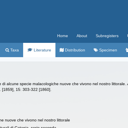
Home
About
Subregisters
Taxa
Literature
Distribution
Specimen
e di alcune specie malacologiche nuove che vivono nel nostro littorale.
. [1859], 15: 303-322 [1860].
e nuove che vivono nel nostro littorale
turali di Catania, serie seconda