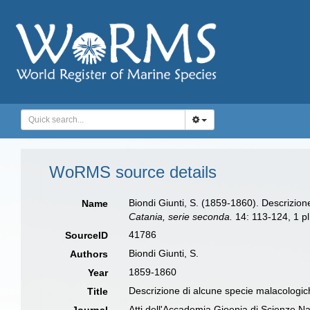
WoRMS source details
Biondi Giunti, S. (1859-1860). Descrizion
Name
Catania, serie seconda.
14: 113-124, 1 pl
41786
SourceID
Biondi Giunti, S.
Authors
1859-1860
Year
Descrizione di alcune specie malacologich
Title
Atti dell'Accademia Gioenia di Scienze Na