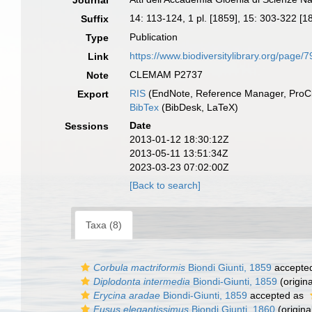
Journal
14: 113-124, 1 pl. [1859], 15: 303-322 [1
Suffix
Publication
Type
https://www.biodiversitylibrary.org/page/
Link
CLEMAM P2737
Note
RIS
(EndNote, Reference Manager, ProCi
Export
BibTex
(BibDesk, LaTeX)
Date
Sessions
2013-01-12 18:30:12Z
2013-05-11 13:51:34Z
2023-03-23 07:02:00Z
[Back to search]
Taxa (8)
Corbula mactriformis
Biondi Giunti, 1859
accepte
Diplodonta intermedia
Biondi-Giunti, 1859
(origina
Erycina aradae
Biondi-Giunti, 1859
accepted as
Fusus elegantissimus
Biondi Giunti, 1860
(origina