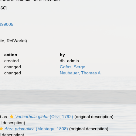
860]
7999005
te, RefWorks)
action
by
created
db_admin
changed
Gofas, Serge
changed
Neubauer, Thomas A.
d as
Varicorbula gibba
(Olivi, 1792)
(original description)
l description)
Abra prismatica
(Montagu, 1808)
(original description)
l description)