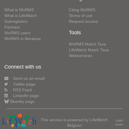
What is WoRMS
Citing WoRMS
What is LifeWatch
Terms of use
Subregisters
Request access
Partners
Tools
WoRMS users
WoRMS in literature
WoRMS Match Taxa
LifeWatch Match Taxa
Webservices
Connect with us
Send us an email
Twitter page
RSS Feed
LinkedIn page
Bluesky page
This service is powered by LifeWatch
Learn
Belgium
more»