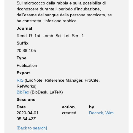
Sul micrococco della rabbia e sulla possibilita di
riconoscere durante il periodo d'incubazione,
dall'esame del sangue della persona morsicata, se
ha constratta I'infezione rabbica
Journal
Rend. R. 1st. Lomb. Sci. Let. Ser. I1
Suffix
20:88-105
Type
Publication
Export
RIS
(EndNote, Reference Manager, ProCite,
RefWorks)
BibTex
(BibDesk, LaTeX)
Sessions
Date
action
by
2020-04-01
created
Decock, Wim
05:34:42Z
[Back to search]