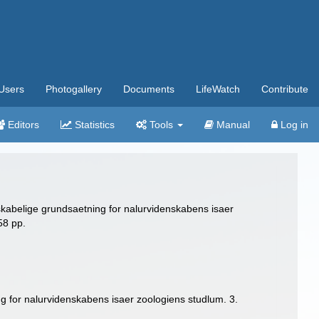
Users
Photogallery
Documents
LifeWatch
Contribute
Editors
Statistics
Tools
Manual
Log in
skabelige grundsaetning for nalurvidenskabens isaer
58 pp.
ng for nalurvidenskabens isaer zoologiens studlum. 3.