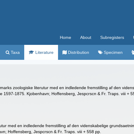
Home
About
Subregisters
Taxa
Literature
Distribution
Specimen
marks zoologiske literutur med en indledende fremstilling af den viden
se 1597-1875. Kjobenhavn; Hoffensberg, Jespcrscn & Fr. Traps. viii + 5
rutur med en indledende fremstilling af den videnskabelige grundsaetni
n; Hoffensberg, Jespcrscn & Fr. Traps. viii + 558 pp.