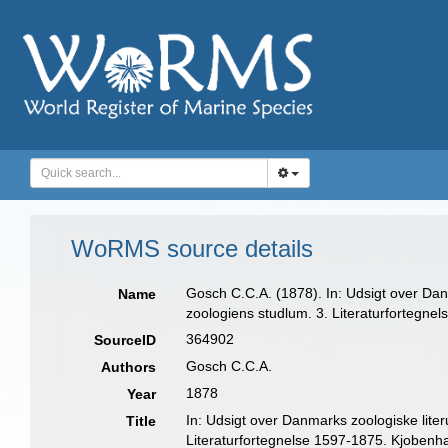
WoRMS source details
Gosch C.C.A. (1878). In: Udsigt over Dan
Name
zoologiens studlum. 3. Literaturfortegnel
364902
SourceID
Gosch C.C.A.
Authors
1878
Year
In: Udsigt over Danmarks zoologiske lite
Title
Literaturfortegnelse 1597-1875. Kjobenhav