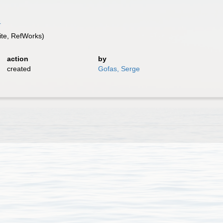
4
te, RefWorks)
action
by
created
Gofas, Serge