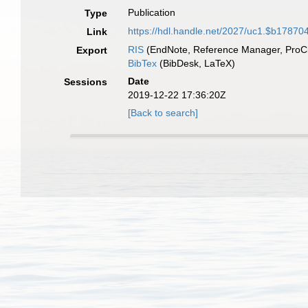
Publication
Type
https://hdl.handle.net/2027/uc1.$b17870
Link
RIS
(EndNote, Reference Manager, ProCi
Export
BibTex
(BibDesk, LaTeX)
Date
Sessions
2019-12-22 17:36:20Z
[Back to search]