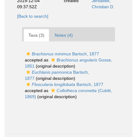
2019-12-04
created
Jersabek,
09:37:52Z
Christian D.
[Back to search]
Taxa (3)
Notes (4)
Brachionus minimus
Bartsch, 1877
accepted as
Brachionus angularis
Gosse,
1851
(original description)
Euchlanis pannonica
Bartsch,
1877
(original description)
Floscularia longilobata
Bartsch, 1877
accepted as
Collotheca coronetta
(Cubitt,
1869)
(original description)