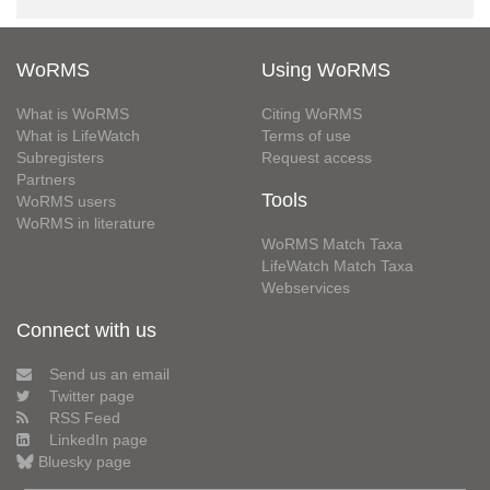
WoRMS
Using WoRMS
What is WoRMS
Citing WoRMS
What is LifeWatch
Terms of use
Subregisters
Request access
Partners
Tools
WoRMS users
WoRMS in literature
WoRMS Match Taxa
LifeWatch Match Taxa
Webservices
Connect with us
Send us an email
Twitter page
RSS Feed
LinkedIn page
Bluesky page