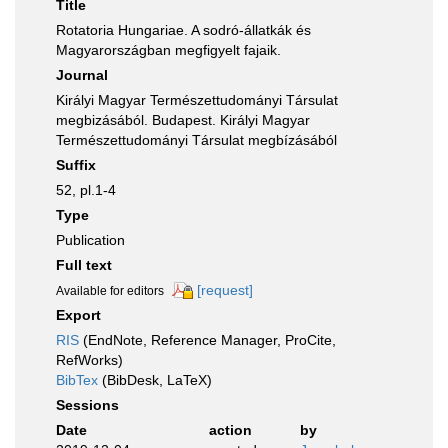
Title
Rotatoria Hungariae. A sodró-állatkák és
Magyarországban megfigyelt fajaik.
Journal
Királyi Magyar Természettudományi Társulat
megbizásából. Budapest. Királyi Magyar
Természettudományi Társulat megbízásából
Suffix
52, pl.1-4
Type
Publication
Full text
[request]
Available for editors
Export
RIS
(EndNote, Reference Manager, ProCite,
RefWorks)
BibTex
(BibDesk, LaTeX)
Sessions
Date
action
by