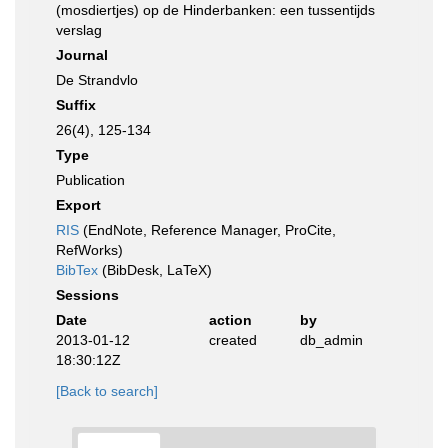
(mosdiertjes) op de Hinderbanken: een tussentijds
verslag
Journal
De Strandvlo
Suffix
26(4), 125-134
Type
Publication
Export
RIS
(EndNote, Reference Manager, ProCite,
RefWorks)
BibTex
(BibDesk, LaTeX)
Sessions
Date
action
by
2013-01-12
created
db_admin
18:30:12Z
[Back to search]