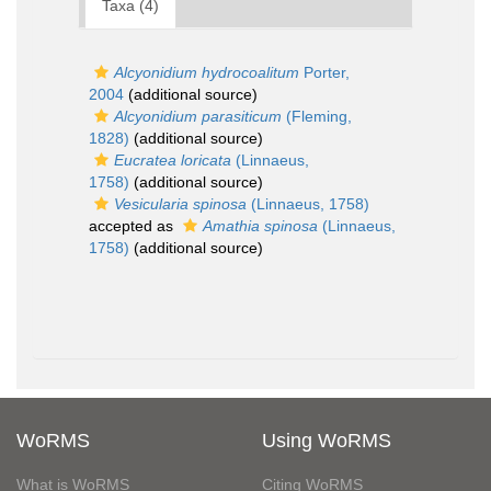
Taxa (4)
Alcyonidium hydrocoalitum
Porter,
2004
(additional source)
Alcyonidium parasiticum
(Fleming,
1828)
(additional source)
Eucratea loricata
(Linnaeus,
1758)
(additional source)
Vesicularia spinosa
(Linnaeus, 1758)
accepted as
Amathia spinosa
(Linnaeus,
1758)
(additional source)
WoRMS
Using WoRMS
What is WoRMS
Citing WoRMS