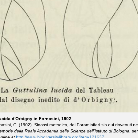
cida d'Orbigny in Fornasini, 1902
asini, C. (1902). Sinossi metodica, dei Foraminiferi sin qui rinvenuti ne
morie della Reale Accademia delle Scienze dell'Istituto di Bologna.
ser.
nline at
http://www.biodiversitylibrary.org/item/121637