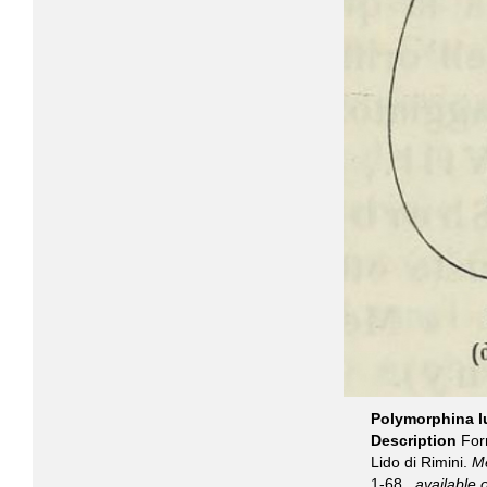
Polymorphina lu
Description
Forn
Lido di Rimini.
Me
1-68.,
available o