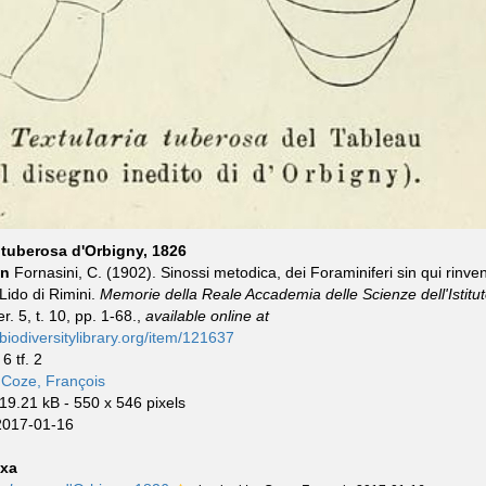
 tuberosa d'Orbigny, 1826
on
Fornasini, C. (1902). Sinossi metodica, dei Foraminiferi sin qui rinven
Lido di Rimini.
Memorie della Reale Accademia delle Scienze dell'Istitut
r. 5, t. 10, pp. 1-68.,
available online at
biodiversitylibrary.org/item/121637
6 tf. 2
 Coze, François
19.21 kB
- 550 x 546 pixels
2017-01-16
xa