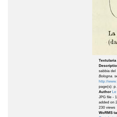
Textularia
Descripti
sabbia del 
Bologna.
se
http://www.
page(s): p. 
Author
Le
JPG file
- 1
added on 
230 views
WoRMS ta