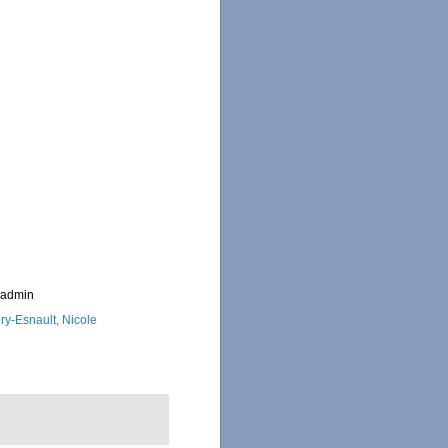
_admin
ry-Esnault, Nicole