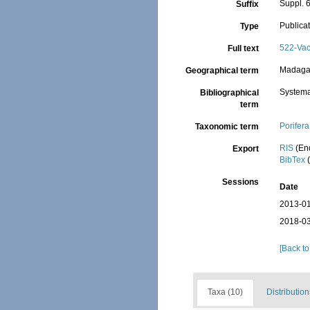
Suppl. 6
Suffix
Publica
Type
522-Vac
Full text
Madaga
Geographical term
Systema
Bibliographical
term
Porifera
Taxonomic term
RIS
(En
Export
BibTex
(
Sessions
Date
2013-01
2018-03
[Back to
Taxa (10)
Distribution