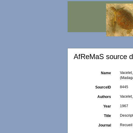
AfReMaS source de
Vacelet
Name
(Madag
8445
SourceID
Vacelet,
Authors
1967
Year
Descrip
Title
Recueil
Journal