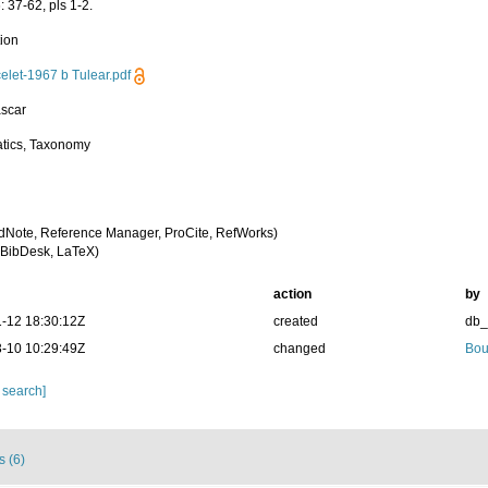
: 37-62, pls 1-2.
tion
elet-1967 b Tulear.pdf
scar
tics, Taxonomy
dNote, Reference Manager, ProCite, RefWorks)
BibDesk, LaTeX)
action
by
-12 18:30:12Z
created
db
-10 10:29:49Z
changed
Bou
 search]
s (6)