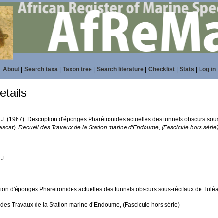
About
|
Search taxa
|
Taxon tree
|
Search literature
|
Checklist
|
Stats
|
Log in
tails
, J. (1967). Description d'éponges Pharétronides actuelles des tunnels obscurs sou
ascar).
Recueil des Travaux de la Station marine d'Endoume, (Fascicule hors série)
 J.
tion d'éponges Pharétronides actuelles des tunnels obscurs sous-récifaux de Tulé
 des Travaux de la Station marine d’Endoume, (Fascicule hors série)