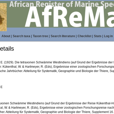
About
|
Search taxa
|
Taxon tree
|
Search literature
|
Checklist
|
Stats
|
Log in
tails
, E. (1929). Die tetraxonen Schwämme Westindiens (auf Grund der Ergebnisse der
n
: Kükenthal, W. & Hartmeyer, R. (Eds), Ergebnisse einer zoologischen Forschungs
sche Jahrbücher. Abteilung für Systematik, Geographie und Biologie der Thiere, S
 E
raxonen Schwämme Westindiens (auf Grund der Ergebnisse der Reise Kükenthal-Ha
al, W. & Hartmeyer, R. (Eds), Ergebnisse einer zoologischen Forschungsreise nac
her. Abteilung für Systematik, Geographie und Biologie der Thiere, Supplement 16.