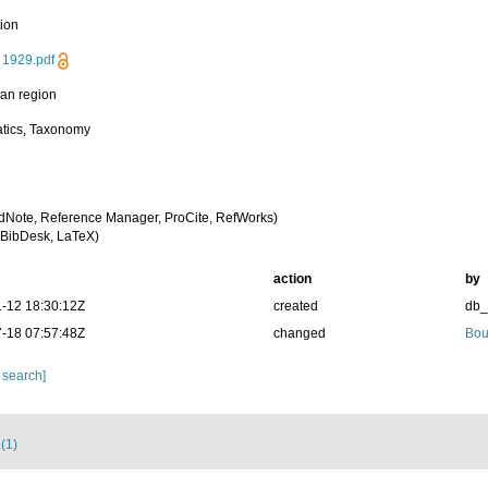
tion
, 1929.pdf
an region
tics, Taxonomy
dNote, Reference Manager, ProCite, RefWorks)
BibDesk, LaTeX)
action
by
-12 18:30:12Z
created
db
-18 07:57:48Z
changed
Bou
 search]
 (1)