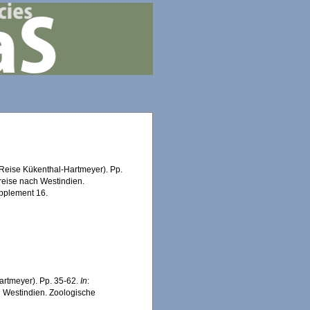
 Reise Kükenthal-Hartmeyer). Pp.
reise nach Westindien.
upplement 16.
rtmeyer). Pp. 35-62.
In
:
h Westindien. Zoologische