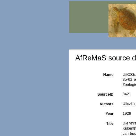
AfReMaS source de
Uliczka
Name
35-62.
I
Zoologi
8421
SourceID
Uliczka,
Authors
1929
Year
Die tet
Title
Kükenth
Jahrbüc