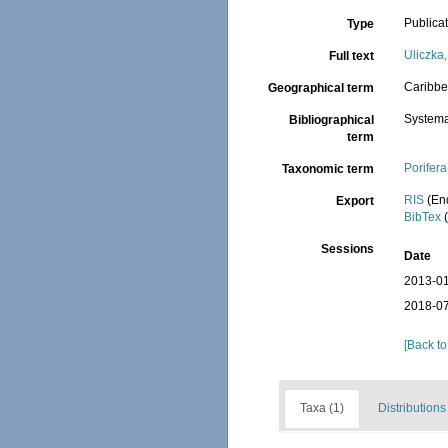
Publica
Type
Uliczka
Full text
Caribbe
Geographical term
Systema
Bibliographical
term
Porifera
Taxonomic term
RIS
(En
Export
BibTex
(
Sessions
Date
2013-01
2018-07
[Back to
Taxa (1)
Distributions