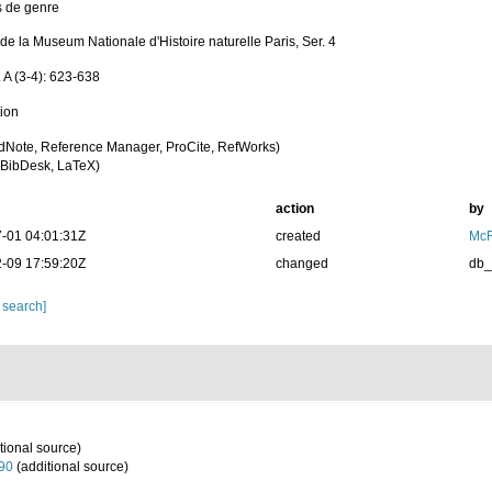
 de genre
 de la Museum Nationale d'Histoire naturelle Paris, Ser. 4
. A (3-4): 623-638
tion
dNote, Reference Manager, ProCite, RefWorks)
BibDesk, LaTeX)
action
by
-01 04:01:31Z
created
McF
-09 17:59:20Z
changed
db
 search]
tional source)
990
(additional source)