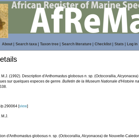
About
|
Search taxa
|
Taxon tree
|
Search literature
|
Checklist
|
Stats
|
Log in
tails
, M.J. (1992). Description d'Anthomastus globosus n. sp. (Octocorallia, Alcyonacea
es sur quelques especes de genre.
Bulletin de la Museum Nationale d'Histoire nat
-638.
/p.290064 [
view
]
 M.J.
tion d'Anthomastus globosus n. sp. (Octocorallia, Alcyonacea) de Nouvelle-Caled