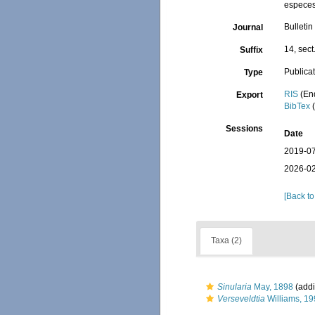
especes
Bulletin
Journal
14, sect
Suffix
Publica
Type
RIS
(En
Export
BibTex
(
Sessions
Date
2019-07
2026-02
[Back to
Taxa (2)
Sinularia
May, 1898
(addi
Verseveldtia
Williams, 1