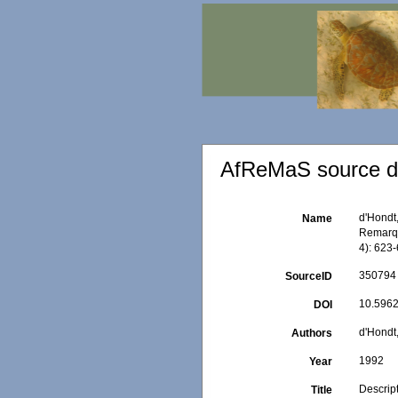
AfReMaS source de
d'Hondt
Name
Remarqu
4): 623
350794
SourceID
10.5962
DOI
d'Hondt,
Authors
1992
Year
Descrip
Title