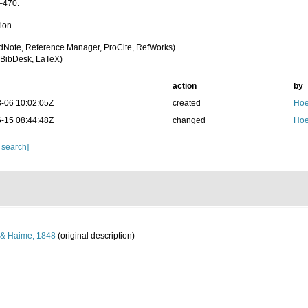
–470.
tion
dNote, Reference Manager, ProCite, RefWorks)
BibDesk, LaTeX)
action
by
-06 10:02:05Z
created
Hoe
-15 08:44:48Z
changed
Hoe
 search]
 & Haime, 1848
(original description)