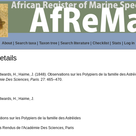
About
|
Search taxa
|
Taxon tree
|
Search literature
|
Checklist
|
Stats
|
Log in
tails
wards, H.; Haime, J. (1848). Observations sur les Polypiers de la famille des Astré
mie Des Sciences, Paris.
27: 465–470.
dwards, H.; Haime, J.
ions sur les Polypiers de la famille des Astréides
 Rendus de l'Académie Des Sciences, Paris