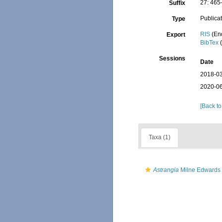
27: 465
Suffix
Publica
Type
RIS
(En
Export
BibTex
(
Sessions
Date
2018-03
2020-06
[Back to
Taxa (1)
Astrangia
Milne Edwards