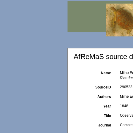
AfReMaS source de
Milne Ed
Name
l'Acadé
290523
SourceID
Milne E
Authors
1848
Year
Observat
Title
Comptes
Journal