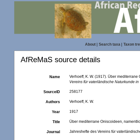
About
|
Search taxa
|
Taxon tr
AfReMaS source details
Verhoeff, K. W. (1917). Über mediterrane
Name
Vereins für vaterländische Naturkunde in
258177
SourceID
Verhoeff, K. W.
Authors
1917
Year
Über mediterrane Oniscoideen, namentlic
Title
Jahreshefte des Vereins für vaterländis
Journal