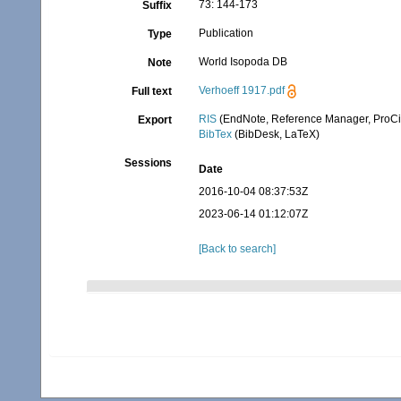
73: 144-173
Suffix
Publication
Type
World Isopoda DB
Note
Verhoeff 1917.pdf
Full text
RIS
(EndNote, Reference Manager, ProCi
Export
BibTex
(BibDesk, LaTeX)
Sessions
Date
2016-10-04 08:37:53Z
2023-06-14 01:12:07Z
[Back to search]