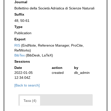
Journal
Bollettino della Società Adriatica di Scienze Naturali
Suffix
48, 50-61
Type
Publication
Export
RIS
(EndNote, Reference Manager, ProCite,
RefWorks)
BibTex
(BibDesk, LaTeX)
Sessions
Date
action
by
2022-01-05
created
db_admin
12:34:04Z
[Back to search]
Taxa (4)