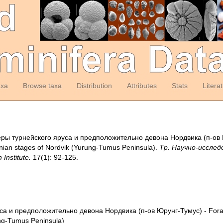
axa
Browse taxa
Distribution
Attributes
Stats
Litera
еры турнейского яруса и предположительно девона Нордвика (п-ов Ю
nian stages of Nordvik (Yurung-Tumus Peninsula).
Тр. Научно-иссле
 Institute.
17(1): 92-125.
 и предположительно девона Нордвика (п-ов Юрунг-Тумус) - Forami
ung-Tumus Peninsula)