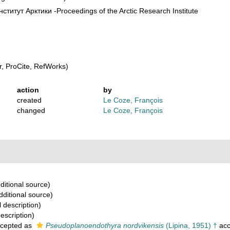
титут Арктики -Proceedings of the Arctic Research Institute
, ProCite, RefWorks)
action
by
created
Le Coze, François
changed
Le Coze, François
ditional source)
dditional source)
l description)
description)
cepted as
Pseudoplanoendothyra nordvikensis
(Lipina, 1951) †
acc