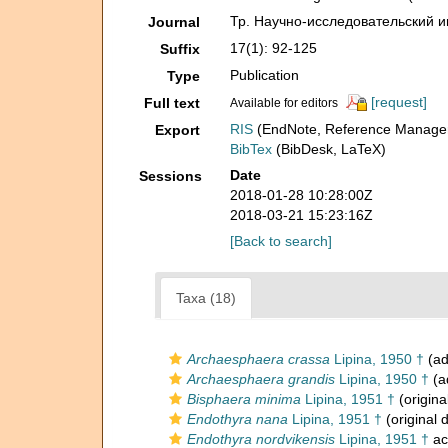
Тр. Научно-исследовательский инс
Journal
17(1): 92-125
Suffix
Publication
Type
[request]
Full text
Available for editors
RIS
(EndNote, Reference Manager
Export
BibTex
(BibDesk, LaTeX)
Date
Sessions
2018-01-28 10:28:00Z
2018-03-21 15:23:16Z
[Back to search]
Taxa (18)
Archaesphaera crassa
Lipina, 1950 †
(ad
Archaesphaera grandis
Lipina, 1950 †
(a
Bisphaera minima
Lipina, 1951 †
(origina
Endothyra nana
Lipina, 1951 †
(original 
Endothyra nordvikensis
Lipina, 1951 †
ac