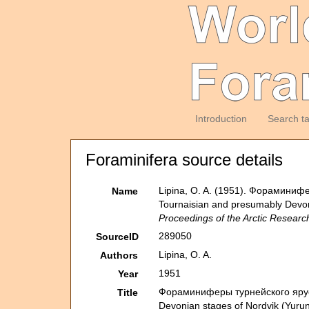
Introduction
Search t
Foraminifera source details
Lipina, O. A. (1951). Фораминиф
Name
Tournaisian and presumably Devo
Proceedings of the Arctic Research
289050
SourceID
Lipina, O. A.
Authors
1951
Year
Фораминиферы турнейского яруса
Title
Devonian stages of Nordvik (Yur