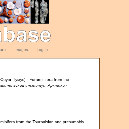
ture
Images
Log in
рунг-Тумус) - Foraminifera from the
довательский институт Арктики -
nifera from the Tournaisian and presumably