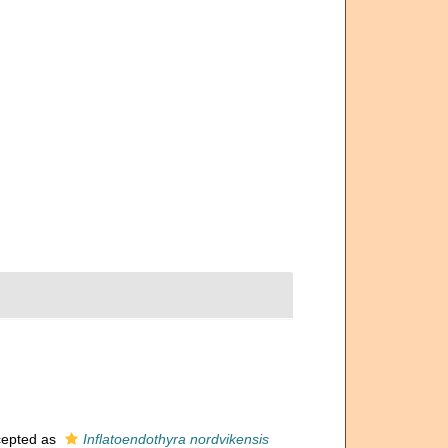
epted as
Inflatoendothyra nordvikensis